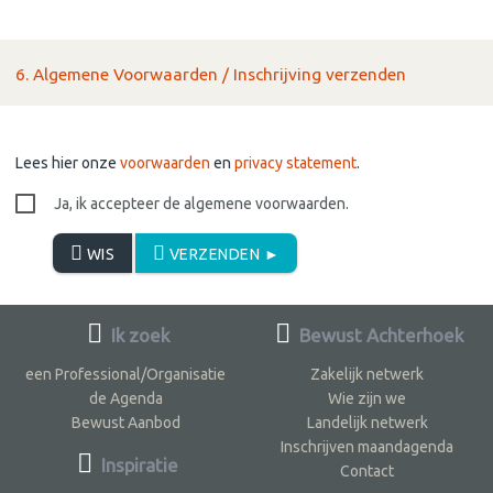
6. Algemene Voorwaarden / Inschrijving verzenden
Lees hier onze
voorwaarden
en
privacy statement
.
Ja, ik accepteer de algemene voorwaarden.
WIS
VERZENDEN ►
Ik zoek
Bewust Achterhoek
een Professional/Organisatie
Zakelijk netwerk
de Agenda
Wie zijn we
Bewust Aanbod
Landelijk netwerk
Inschrijven maandagenda
Inspiratie
Contact