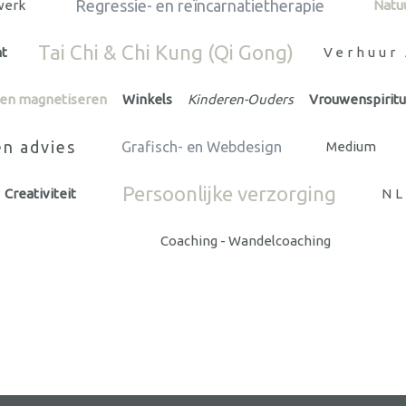
Regressie- en reïncarnatietherapie
werk
Natu
Tai Chi & Chi Kung (Qi Gong)
t
Verhuur
 en magnetiseren
Winkels
Kinderen-Ouders
Vrouwenspiritua
en advies
Grafisch- en Webdesign
Medium
Persoonlijke verzorging
Creativiteit
N
Coaching - Wandelcoaching