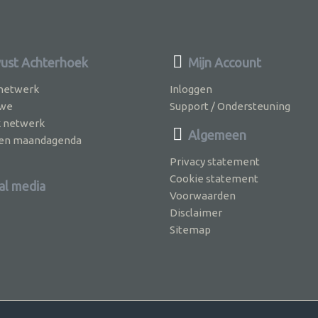
st Achterhoek
Mijn Account
 netwerk
Inloggen
 we
Support / Ondersteuning
k netwerk
Algemeen
jven maandagenda
Privacy statement
Cookie statement
al media
Voorwaarden
Disclaimer
Sitemap