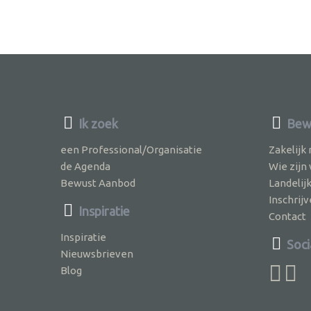
Ik zoek
Bewu
een Professional/Organisatie
Zakelijk
de Agenda
Wie zijn
Bewust Aanbod
Landelij
Inschri
Inspiratie
Contact
Inspiratie
Soci
Nieuwsbrieven
Blog