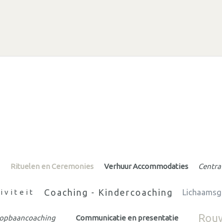
e
Rituelen en Ceremonies
Verhuur Accommodaties
Centra
Coaching - Kindercoaching
iviteit
Lichaamsge
Rouw
oopbaancoaching
Communicatie en presentatie