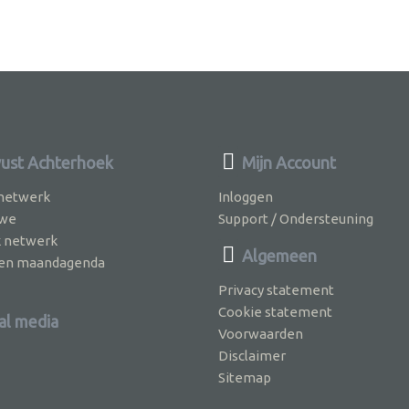
st Achterhoek
Mijn Account
 netwerk
Inloggen
 we
Support / Ondersteuning
k netwerk
Algemeen
jven maandagenda
Privacy statement
Cookie statement
al media
Voorwaarden
Disclaimer
Sitemap