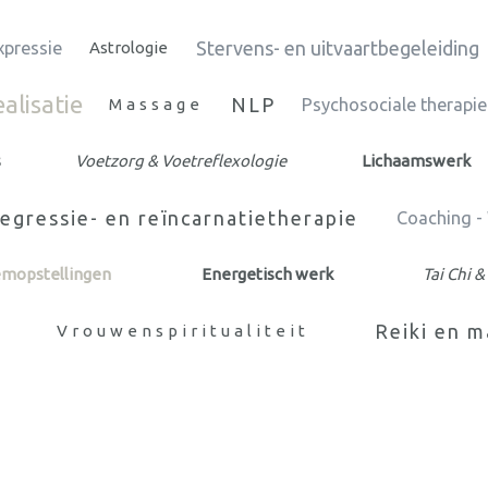
Stervens- en uitvaartbegeleiding
xpressie
Astrologie
ealisatie
NLP
Massage
Psychosociale therapie
s
Voetzorg & Voetreflexologie
Lichaamswerk
egressie- en reïncarnatietherapie
Coaching -
emopstellingen
Energetisch werk
Tai Chi 
Reiki en 
Vrouwenspiritualiteit