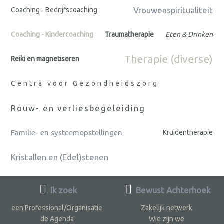
Vrouwenspiritualiteit
Coaching - Bedrijfscoaching
Coaching - Kindercoaching
Traumatherapie
Eten & Drinken
Therapie (diverse)
Reiki en magnetiseren
Centra voor Gezondheidszorg
Rouw- en verliesbegeleiding
Familie- en systeemopstellingen
Kruidentherapie
Kristallen en (Edel)stenen
Ik zoek
Bewust Achterhoek
een Professional/Organisatie
Zakelijk netwerk
de Agenda
Wie zijn we