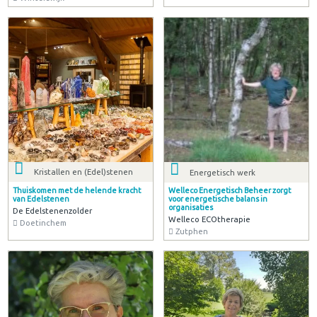
Kristallen en (Edel)stenen
Energetisch werk
Thuiskomen met de helende kracht
Welleco Energetisch Beheer zorgt
van Edelstenen
voor energetische balans in
organisaties
De Edelstenenzolder
Welleco ECOtherapie
Doetinchem
Zutphen