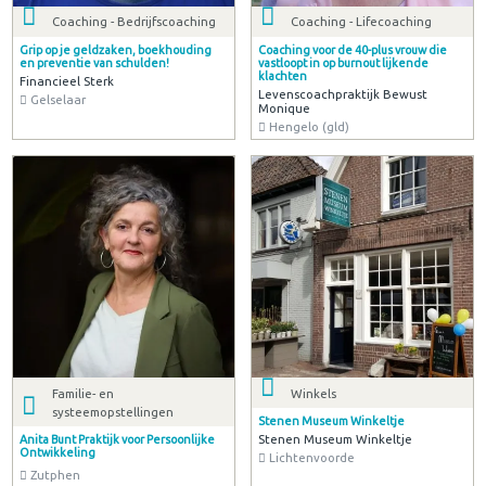
Coaching - Bedrijfscoaching
Coaching - Lifecoaching
Grip op je geldzaken, boekhouding
Coaching voor de 40-plus vrouw die
en preventie van schulden!
vastloopt in op burnout lijkende
klachten
Financieel Sterk
Levenscoachpraktijk Bewust
Gelselaar
Monique
Hengelo (gld)
Familie- en
Winkels
systeemopstellingen
Stenen Museum Winkeltje
Stenen Museum Winkeltje
Anita Bunt Praktijk voor Persoonlijke
Ontwikkeling
Lichtenvoorde
Zutphen