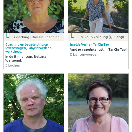
Tai Chi & Chi Kung (Qi Gong)
Coaching - Diverse Coaching
Imelda Verheij Tai Chi Tao
Coaching en begeleiding op
levensvragen, Labyrintwerk en
Vind je innerlijke rust in Tai Chi Tao!
workshops.
Lichtenvoorde
In de Binnentuin, Bettina
Wargerink
Lochem