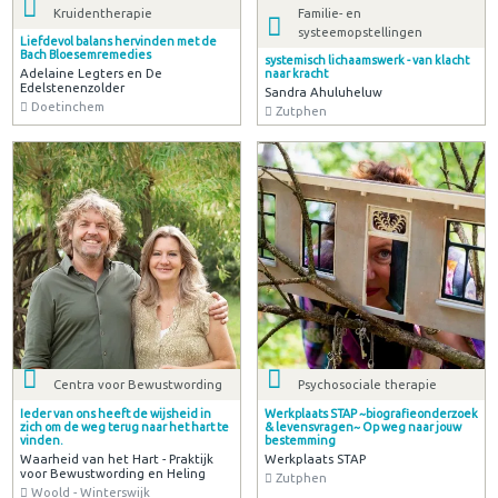
Kruidentherapie
Familie- en
systeemopstellingen
Liefdevol balans hervinden met de
Bach Bloesemremedies
systemisch lichaamswerk - van klacht
Adelaine Legters en De
naar kracht
Edelstenenzolder
Sandra Ahuluheluw
Doetinchem
Zutphen
Centra voor Bewustwording
Psychosociale therapie
Ieder van ons heeft de wijsheid in
Werkplaats STAP ~biografieonderzoek
zich om de weg terug naar het hart te
& levensvragen~ Op weg naar jouw
vinden.
bestemming
Waarheid van het Hart - Praktijk
Werkplaats STAP
voor Bewustwording en Heling
Zutphen
Woold - Winterswijk