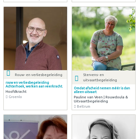
Rouw- en verliesbegeleiding
Stervens- en
uitvaartbegeleiding
rouw en verliesbegeleiding
Achterhoek, werken aan veerkracht.
Omdat afscheid nemen méér is dan
Hoofdkracht
alleen uitvaart
Groenlo
Pauline van Veen | Rouwdoula &
Uitvaartbegeleiding
Beltrum