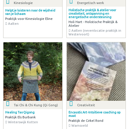
Energetisch werk
Kinesiologie
Holistische praktijk & atelier voor
Helpt je luisteren naar de wijsheid
creativiteit, ontspanning en
van je lichaam
energetische ondersteuning
Praktijk voor Kinesiologie Eline
Holi Hart - Holistische Praktijk &
Aalten
Atelier
Aalten (nevenlocatie praktijk in
Westervoort)
Tai Chi & Chi Kung (Qi Gong)
Creativiteit
Healing Tao Qigong
Encaustic Art -Intuïtieve coaching op
maat
Praktijk Els Burbank
Praktijk de Cirkel Rond
Winterswijk Kotten
Warnsveld