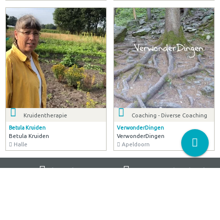
Kruidentherapie
Coaching - Diverse Coaching
Betula Kruiden
VerwonderDingen
Betula Kruiden
VerwonderDingen
Halle
Apeldoorn
Ik zoek
Bewust Achterhoek
een Professional/Organisatie
Zakelijk netwerk
de Agenda
Wie zijn we
Bewust Aanbod
Landelijk netwerk