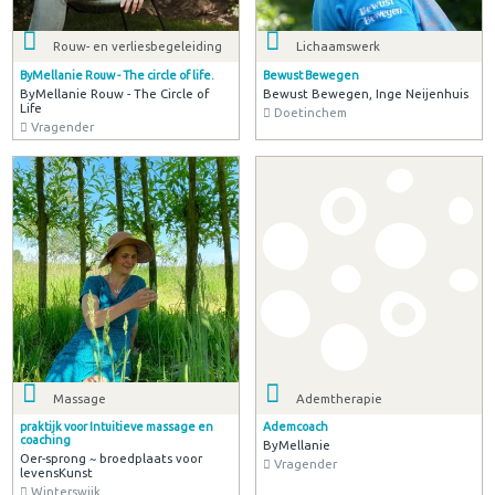
Rouw- en verliesbegeleiding
Lichaamswerk
ByMellanie Rouw - The circle of life.
Bewust Bewegen
ByMellanie Rouw - The Circle of
Bewust Bewegen, Inge Neijenhuis
Life
Doetinchem
Vragender
Massage
Ademtherapie
praktijk voor Intuitieve massage en
Ademcoach
coaching
ByMellanie
Oer-sprong ~ broedplaats voor
Vragender
levensKunst
Winterswijk