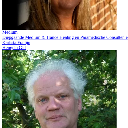
Medium
Diepgaande Medium & Trance Healing en Paramedische Consulten e
Karlista Fontijn
Hengelo Gld