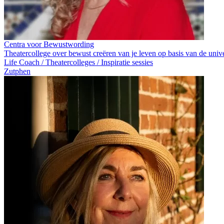
Centra voor Bewustwording
Theatercollege over bewust creëren van je leven op basis van de univ
Life Coach / Theatercolleges / Inspiratie sessies
Zutphen