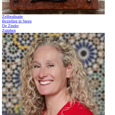
Zelfrealisatie
Bezieling in Steen
De Zinder
Zutphen