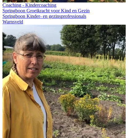
Coaching - Kindercoaching
Springboon Groeikracht voor Kind en Gezin
Springboon Kinder- en gezinsprofessionals
Warnsveld