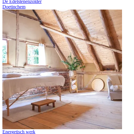
De Edelstenenzolder
Doetinchem
Energetisch werk