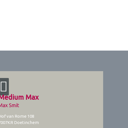
Medium Max
Max Smit
Hof van Rome 108
7007KR
Doetinchem