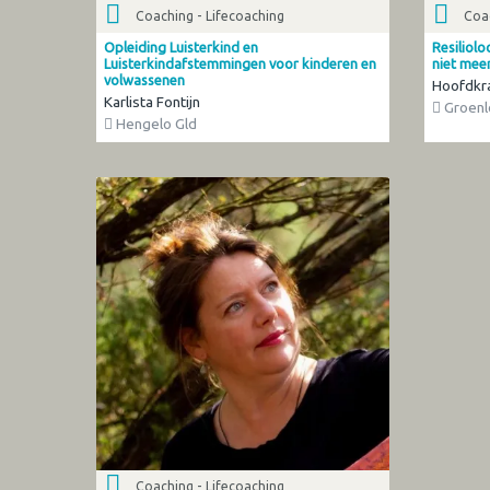
Coaching - Lifecoaching
Coac
Opleiding Luisterkind en
Resiliolo
Luisterkindafstemmingen voor kinderen en
niet mee
volwassenen
Hoofdkr
Karlista Fontijn
Groenl
Hengelo Gld
Coaching - Lifecoaching