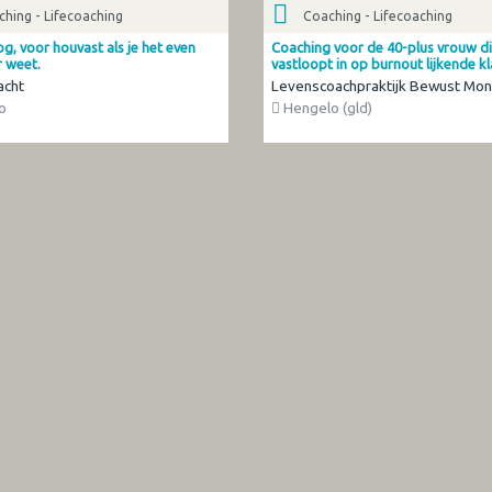
hing - Lifecoaching
Coaching - Lifecoaching
og, voor houvast als je het even
Coaching voor de 40-plus vrouw d
r weet.
vastloopt in op burnout lijkende k
acht
Levenscoachpraktijk Bewust Mon
o
Hengelo (gld)