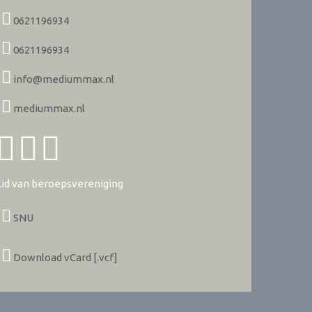
0621196934
0621196934
info@mediummax.nl
mediummax.nl
Lid van beroepsvereniging
SNU
Download vCard [.vcf]