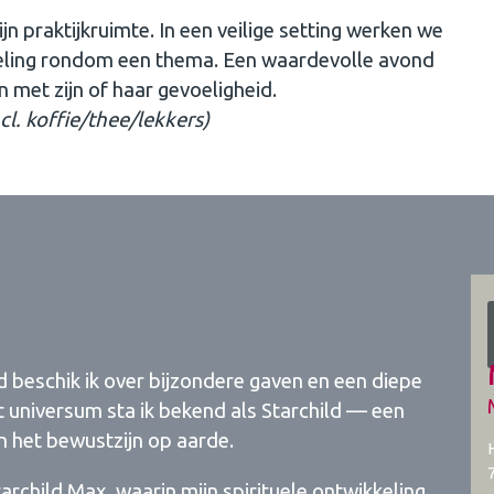
ijn praktijkruimte. In een veilige setting werken we
seling rondom een thema. Een waardevolle avond
 met zijn of haar gevoeligheid.
cl. koffie/thee/lekkers)
jd beschik ik over bijzondere gaven en een diepe
t universum sta ik bekend als Starchild — een
n het bewustzijn op aarde.
archild Max, waarin mijn spirituele ontwikkeling