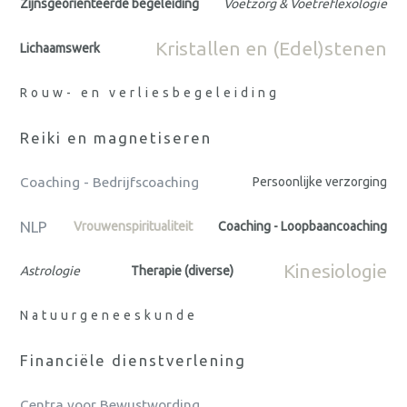
Zijnsgeörienteerde begeleiding
Voetzorg & Voetreflexologie
Kristallen en (Edel)stenen
Lichaamswerk
Rouw- en verliesbegeleiding
Reiki en magnetiseren
Coaching - Bedrijfscoaching
Persoonlijke verzorging
NLP
Vrouwenspiritualiteit
Coaching - Loopbaancoaching
Kinesiologie
Astrologie
Therapie (diverse)
Natuurgeneeskunde
Financiële dienstverlening
Centra voor Bewustwording