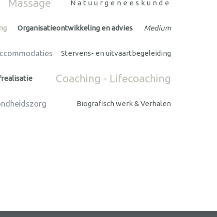
Massage
Natuurgeneeskunde
ng
Organisatieontwikkeling en advies
Medium
Accommodaties
Stervens- en uitvaartbegeleiding
Coaching - Lifecoaching
frealisatie
ondheidszorg
Biografisch werk & Verhalen