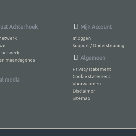
st Achterhoek
Mijn Account
 netwerk
Inloggen
 we
Support / Ondersteuning
k netwerk
Algemeen
jven maandagenda
Privacy statement
Cookie statement
al media
Voorwaarden
Disclaimer
Sitemap