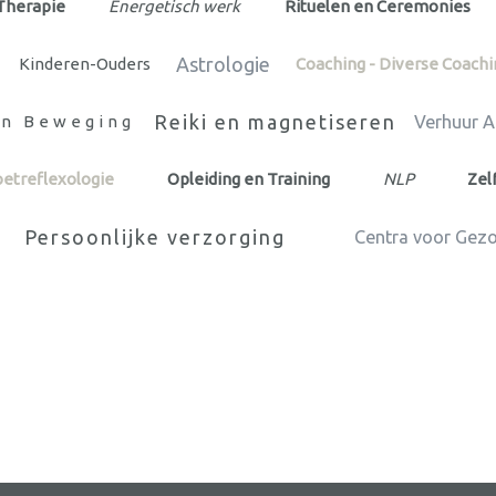
Therapie
Energetisch werk
Rituelen en Ceremonies
Astrologie
Kinderen-Ouders
Coaching - Diverse Coachi
Reiki en magnetiseren
en Beweging
Verhuur 
oetreflexologie
Opleiding en Training
NLP
Zel
Persoonlijke verzorging
Centra voor Gez