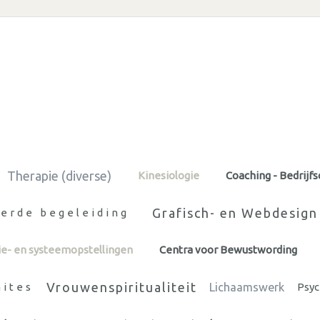
Therapie (diverse)
Kinesiologie
Coaching - Bedrijf
Grafisch- en Webdesign
eerde begeleiding
ie- en systeemopstellingen
Centra voor Bewustwording
Vrouwenspiritualiteit
aites
Lichaamswerk
Psyc