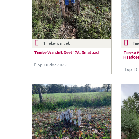
Tineke-wandelt
Tin
Tineke Wandelt Deel 17A: Smal pad
Tineke 
Haarlose
op 18 dec 2022
op 17 