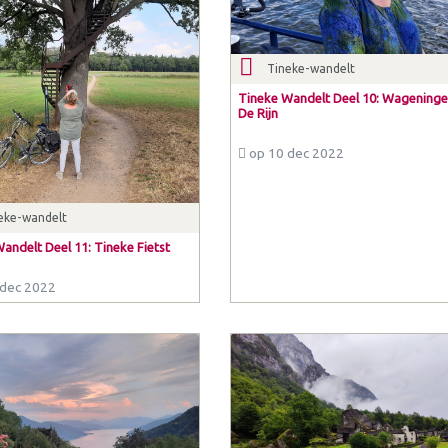
Tineke-wandelt
Tineke Wandelt Deel 10: Wageninge
De Rijn
op 10 dec 2022
eke-wandelt
andelt Deel 11: Tineke Fietst
dec 2022