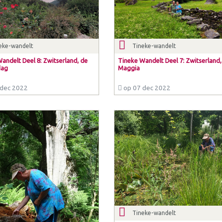
eke-wandelt
Tineke-wandelt
andelt Deel 8: Zwitserland, de
Tineke Wandelt Deel 7: Zwitserland,
dag
Maggia
dec 2022
op 07 dec 2022
Tineke-wandelt