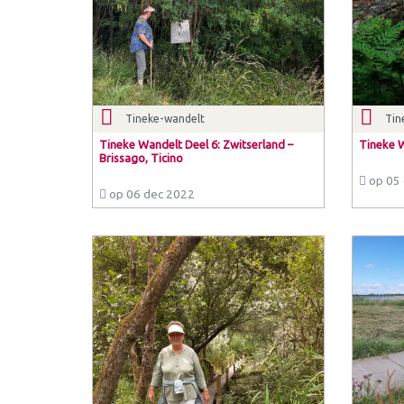
Tineke-wandelt
Tin
Tineke Wandelt Deel 6: Zwitserland –
Tineke 
Brissago, Ticino
op 05 
op 06 dec 2022