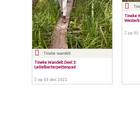
Tin
Tineke W
Westerkw
op 02 
Tineke-wandelt
Tineke Wandelt Deel 3:
Lettelberterpettenpad
op 03 dec 2022