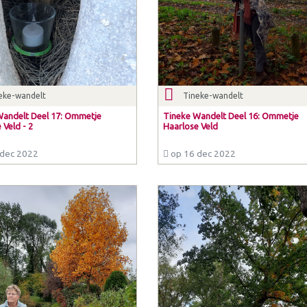
eke-wandelt
Tineke-wandelt
Wandelt Deel 17: Ommetje
Tineke Wandelt Deel 16: Ommetje
 Veld - 2
Haarlose Veld
dec 2022
op 16 dec 2022