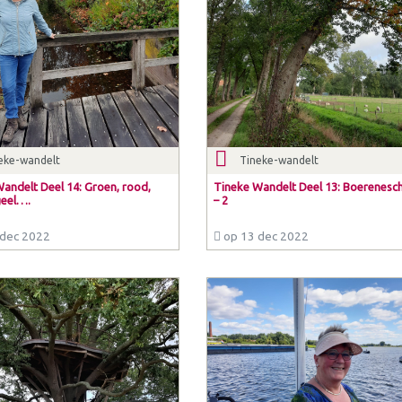
eke-wandelt
Tineke-wandelt
andelt Deel 14: Groen, rood,
Tineke Wandelt Deel 13: Boerenesc
geel….
– 2
dec 2022
op 13 dec 2022