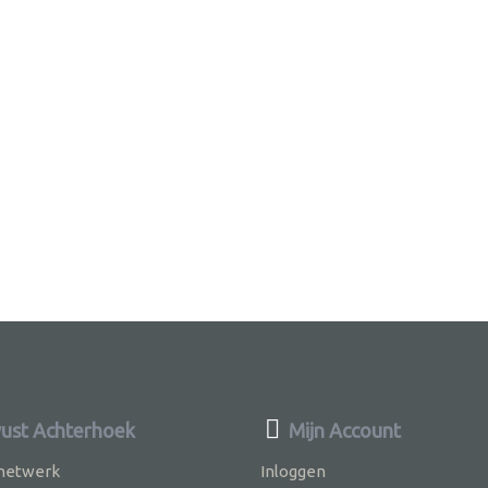
st Achterhoek
Mijn Account
 netwerk
Inloggen