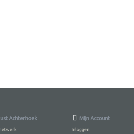
st Achterhoek
Mijn Account
 netwerk
Inloggen