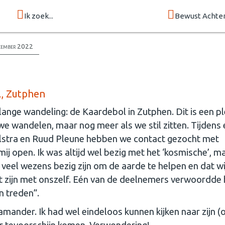
Ik zoek...
Bewust Achte
cember 2022
l, Zutphen
 lange wandeling: de Kaardebol in Zutphen. Dit is een p
ls we wandelen, maar nog meer als we stil zitten. Tijdens
lstra en Ruud Pleune hebben we contact gezocht met
j open. Ik was altijd wel bezig met het ‘kosmische’, ma
r veel wezens bezig zijn om de aarde te helpen en dat wi
 zijn met onszelf. Eén van de deelnemers verwoordde 
n treden”.
ander. Ik had wel eindeloos kunnen kijken naar zijn (