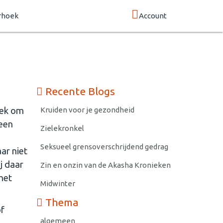
rhoek
Account
Recente Blogs
lek om
Kruiden voor je gezondheid
 een
Zielekronkel
Seksueel grensoverschrijdend gedrag
ar niet
j daar
Zin en onzin van de Akasha Kronieken
het
Midwinter
Thema
of
algemeen