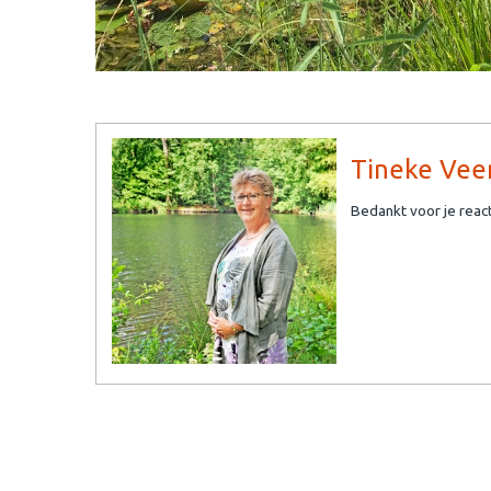
Tineke Vee
Bedankt voor je react