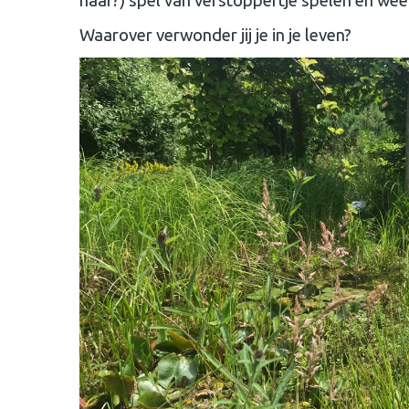
haar?) spel van verstoppertje spelen en we
Waarover verwonder jij je in je leven?