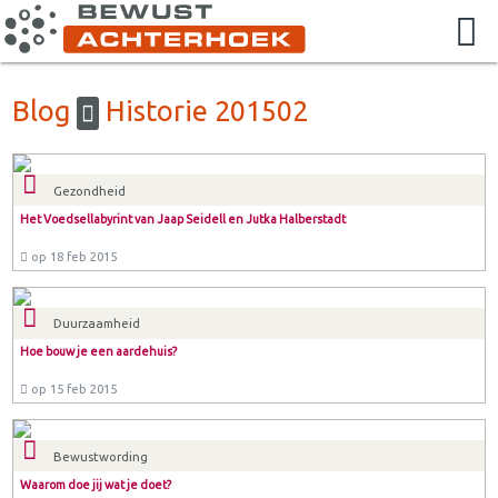
Blog
Historie 201502
Gezondheid
Het Voedsellabyrint van Jaap Seidell en Jutka Halberstadt
op 18 feb 2015
Duurzaamheid
Hoe bouw je een aardehuis?
op 15 feb 2015
Bewustwording
Waarom doe jij wat je doet?