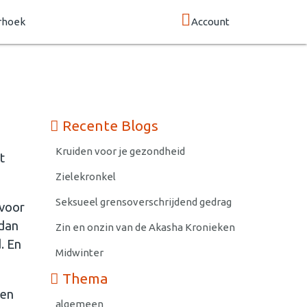
rhoek
Account
Recente Blogs
Kruiden voor je gezondheid
t
Zielekronkel
Seksueel grensoverschrijdend gedrag
 voor
 dan
Zin en onzin van de Akasha Kronieken
. En
Midwinter
Thema
 en
algemeen