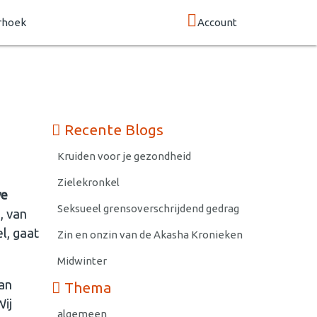
rhoek
Account
Recente Blogs
Kruiden voor je gezondheid
Zielekronkel
we
Seksueel grensoverschrijdend gedrag
, van
l, gaat
Zin en onzin van de Akasha Kronieken
Midwinter
an
Thema
ij
algemeen