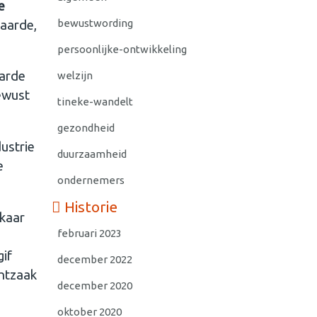
e
bewustwording
 aarde,
persoonlijke-ontwikkeling
aarde
welzijn
bewust
tineke-wandelt
gezondheid
dustrie
duurzaamheid
e
ondernemers
Historie
lkaar
februari 2023
gif
december 2022
chtzaak
december 2020
oktober 2020