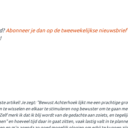
nd?
Abonneer je dan op de tweewekelijkse nieuwsbrief
!
te artikel! Je zegt: "Bewust Achterhoek lijkt me een prachtige g
n te wisselen en elkaar te stimuleren nog bewuster om te gaan me
lf merk ik dat ik blij wordt van de gedachte aan zoiets, en tegelij
" en hoeveel tijd daar in gaat zitten, vaak lastig valt in te plann
oelen en m'n agenda zo goed mogelijk plooien om erbij te kunnen zi