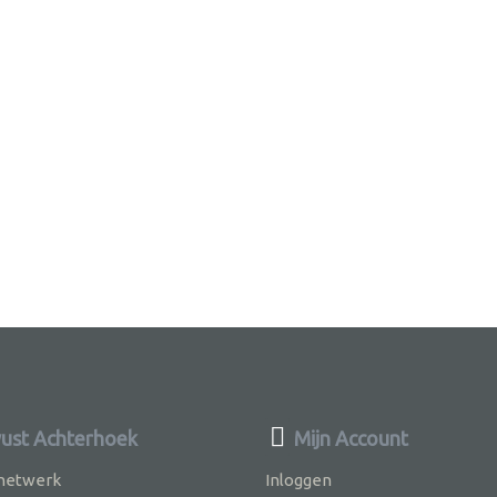
st Achterhoek
Mijn Account
 netwerk
Inloggen