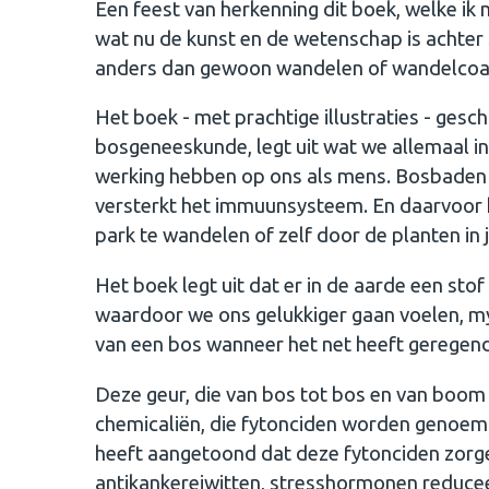
Een feest van herkenning dit boek, welke ik 
wat nu de kunst en de wetenschap is achter S
anders dan gewoon wandelen of wandelcoa
Het boek - met prachtige illustraties - gesc
bosgeneeskunde, legt uit wat we allemaal i
werking hebben op ons als mens. Bosbaden ve
versterkt het immuunsysteem. En daarvoor ho
park te wandelen of zelf door de planten in 
Het boek legt uit dat er in de aarde een sto
waardoor we ons gelukkiger gaan voelen, my
van een bos wanneer het net heeft geregen
Deze geur, die van bos tot bos en van boom
chemicaliën, die fytonciden worden genoemd
heeft aangetoond dat deze fytonciden zorg
antikankereiwitten, stresshormonen reduceer