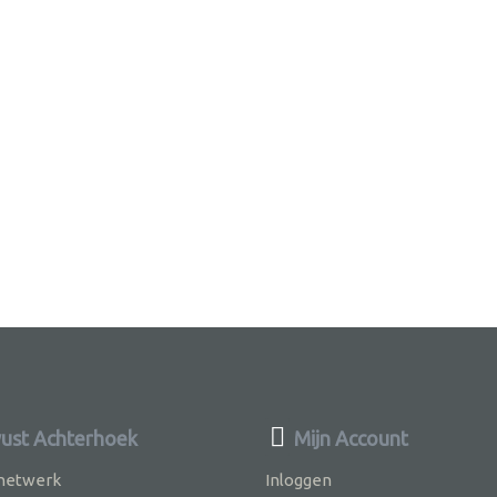
st Achterhoek
Mijn Account
 netwerk
Inloggen