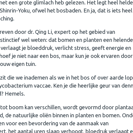
met een grote glimlach heb gelezen. Het legt heel helder
hinrin-Yoku, ofwel het bosbaden. En ja, dat is iets heel
ching.
hreven door dr. Qing Li, expert op het gebied van
nstinctief wel weten: dat bomen en planten een helende
rlaagt je bloeddruk, verlicht stress, geeft energie en
ef je niet naar een bos, maar kun je ook ervaren door
jouw eigen tuin.
f zit die we inademen als we in het bos of over aarde lo
cobacterium vaccae. Ken je die heerlijke geur van den
d? Hemels.
 tot boom kan verschillen, wordt gevormd door planta
, de natuurlijke oliën binnen in planten en bomen. On
en voor een bevordering van de aanmaak van
t, het aantal uren slaap verhoogt, bloedruk verlaagt 