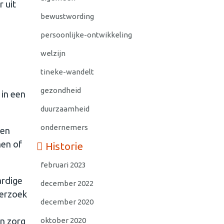
 uit
bewustwording
persoonlijke-ontwikkeling
welzijn
tineke-wandelt
gezondheid
 in een
duurzaamheid
ondernemers
pen
nen of
Historie
februari 2023
ardige
december 2022
derzoek
december 2020
en zorg
oktober 2020