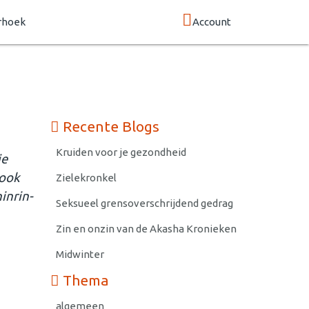
rhoek
Account
Recente Blogs
Kruiden voor je gezondheid
je
 ook
Zielekronkel
inrin-
Seksueel grensoverschrijdend gedrag
Zin en onzin van de Akasha Kronieken
Midwinter
Thema
algemeen