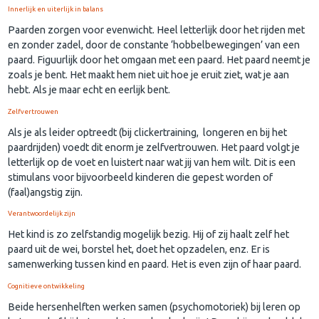
Innerlijk en uiterlijk in balans
Paarden zorgen voor evenwicht. Heel letterlijk door het rijden met
en zonder zadel, door de constante ‘hobbelbewegingen’ van een
paard. Figuurlijk door het omgaan met een paard. Het paard neemt je
zoals je bent. Het maakt hem niet uit hoe je eruit ziet, wat je aan
hebt. Als je maar echt en eerlijk bent.
Zelfvertrouwen
Als je als leider optreedt (bij clickertraining, longeren en bij het
paardrijden) voedt dit enorm je zelfvertrouwen. Het paard volgt je
letterlijk op de voet en luistert naar wat jij van hem wilt. Dit is een
stimulans voor bijvoorbeeld kinderen die gepest worden of
(faal)angstig zijn.
Verantwoordelijk zijn
Het kind is zo zelfstandig mogelijk bezig. Hij of zij haalt zelf het
paard uit de wei, borstel het, doet het opzadelen, enz. Er is
samenwerking tussen kind en paard. Het is even zijn of haar paard.
Cognitieve ontwikkeling
Beide hersenhelften werken samen (psychomotoriek) bij leren op