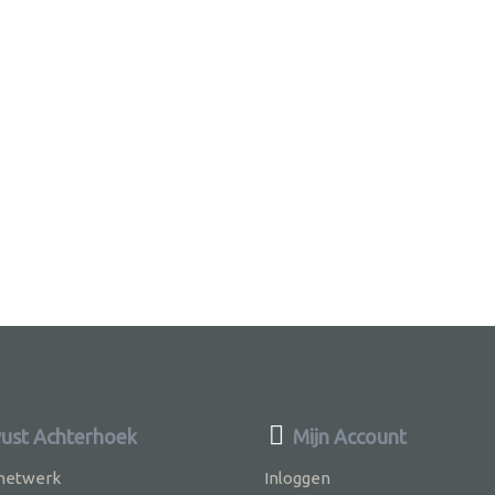
st Achterhoek
Mijn Account
 netwerk
Inloggen