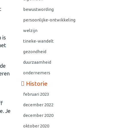
t
bewustwording
persoonlijke-ontwikkeling
welzijn
 is
tineke-wandelt
het
gezondheid
duurzaamheid
 de
ondernemers
deren
Historie
februari 2023
ff
december 2022
e. Je
december 2020
oktober 2020