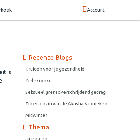
rhoek
Account
Recente Blogs
Kruiden voor je gezondheid
it is
e
Zielekronkel
Seksueel grensoverschrijdend gedrag
Zin en onzin van de Akasha Kronieken
Midwinter
Thema
algemeen