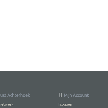
st Achterhoek
Mijn Account
 netwerk
Inloggen