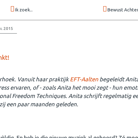
Ik zoek...
Bewust Achte
ril 2015
nkt!
rhoek. Vanuit haar praktijk
EFT-Aalten
begeleidt Anit
ss ervaren, of - zoals Anita het mooi zegt - hun emot
onal Freedom Techniques. Anita schrijft regelmatig e
 zij een paar maanden geleden.
wèldig. En heb je die nieuwe muziek al gehoord? Zó moo