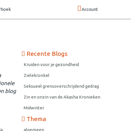
rhoek
Account
Recente Blogs
Kruiden voor je gezondheid
a
Zielekronkel
ionele
Seksueel grensoverschrijdend gedrag
en blog
Zin en onzin van de Akasha Kronieken
Midwinter
Thema
algemeen
i!