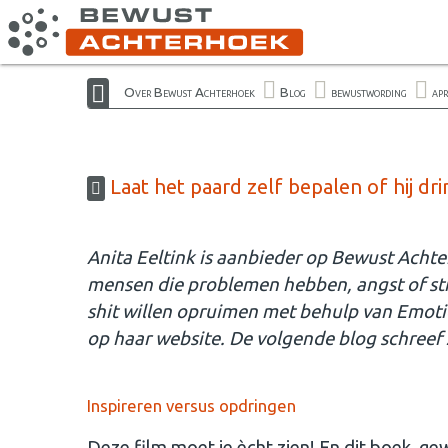
Over Bewust Achterhoek
Blog
bewustwording
ap
Laat het paard zelf bepalen of hij dri
Anita Eeltink is aanbieder op Bewust Achte
mensen die problemen hebben, angst of stre
shit willen opruimen met behulp van Emoti
op haar website. De volgende blog schreef
Inspireren versus opdringen
Deze film moet je ècht zien! En dit boek, ge