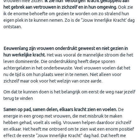
vrouwen mee zitten.
Ik zie hun ‘verborgen’ kracht gekoppeld aan
het gebrek aan vertrouwen in zichzelf en in hun omgeving.
Ook zie
ik de enorme behoefte om gezien te worden om zo stralend hun
eigen plek in te kunnen nemen. Zo is de “Jouw Innerlijke Kracht’ dag
ontstaan.
Eeuwenlang zijn vrouwen onderdrukt geweest en niet gezien in
hun werkelijke kracht.
Het was vooral de mannelijke stroom die het
leven domineerde. Die onderdrukking heeft diepe sporen
achtergelaten in het onderbewuste. Veel vrouwen voelen dat het
nu de tijd is om hun plaats weer in te nemen. Niet alleen voor
zichzelf maar ook voor het welzijn van onze aarde.
Om dat te kunnen doen is het belangrijk om eerst de weg naar jezelf
terug te vinden
Samen op pad, samen delen, elkaars kracht zien en voelen.
De
energie in een groep met vrouwen, die met misbruik te maken
hebben gehad, voelt als veilig. Vrouwen helpen daardoor zichzelf
en elkaar. Het heeft me ontroerd om te zien wat een enorm positief
effect de eerste “Jouw Innerlijke Kracht” dag had. Dat heeft me