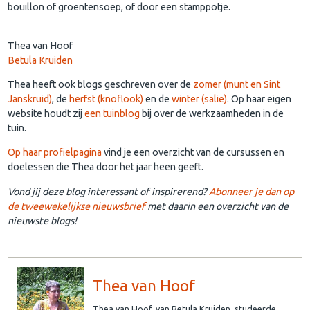
bouillon of groentensoep, of door een stamppotje.
Thea van Hoof
Betula Kruiden
Thea heeft ook blogs geschreven over de
zomer (munt en Sint
Janskruid)
, de
herfst (knoflook)
en de
winter (salie)
. Op haar eigen
website houdt zij
een tuinblog
bij over de werkzaamheden in de
tuin.
Op haar profielpagina
vind je een overzicht van de cursussen en
doelessen die Thea door het jaar heen geeft.
Vond jij deze blog interessant of inspirerend?
Abonneer je dan op
de tweewekelijkse nieuwsbrief
met daarin een overzicht van de
nieuwste blogs!
Thea van Hoof
Thea van Hoof, van Betula Kruiden, studeerde