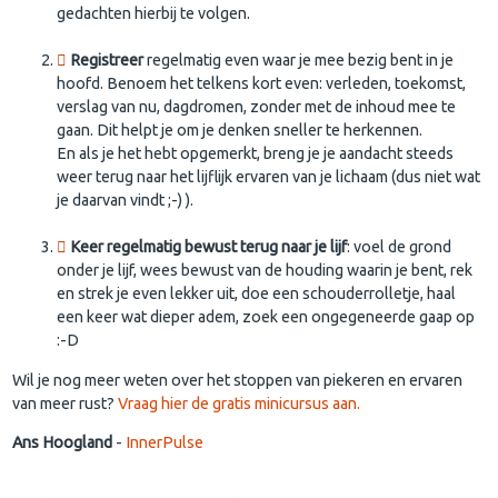
gedachten hierbij te volgen.
Registreer
regelmatig even waar je mee bezig bent in je
hoofd. Benoem het telkens kort even: verleden, toekomst,
verslag van nu, dagdromen, zonder met de inhoud mee te
gaan. Dit helpt je om je denken sneller te herkennen.
​En als je het hebt opgemerkt, breng je je aandacht steeds
weer terug naar het lijflijk ervaren van je lichaam (dus niet wat
je daarvan vindt ;-) ).
Keer regelmatig bewust terug naar je lijf
: voel de grond
onder je lijf, wees bewust van de houding waarin je bent, rek
en strek je even lekker uit, doe een schouderrolletje, haal
een keer wat dieper adem, zoek een ongegeneerde gaap op
:-D
Wil je nog meer weten over het stoppen van piekeren en ervaren
van meer rust?
Vraag hier de gratis minicursus aan.
Ans Hoogland
-
InnerPulse