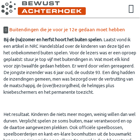
Buitendingen die je voor je 12e gedaan moet hebben
Bij de (na)zomer en herfst hoort het buiten spelen.
Laatst vond ik
een artikel in NRC Handelsblad over de kinderen van deze tijd en
het onbekommerd buiten spelen. Voor de lezers was er een oproep
geplaatst: stuur je top vijf met buitendingen in. Wat moet elk kind
voor zijn twaalfde gedaan hebben. Er werd door velen gereageerd.
De jongste inzender was 6 jaar oud, de oudste 93. Een ding hadden
de inzendingen gemeen, men was bezorgd over de vertrutting van
de maatschappij, de (over)bezorgdheid, de helmpjes plus
kniebeschermers en het permanente toezicht.
Het resultaat. Kinderen die niets meer mogen, weinig willen dan wel
durven. Verplicht spelen ze soms buiten, maar verantwoord en op
de daartoe aangewezen plekken. Ook officiële speelbossen,
speelboerderijen en kant-en-klare boomhutten uit de bouwmarkt