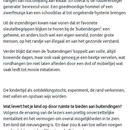
hangen van risicomijding aan elkaar. En overal is de rubberentegel
generatie’ bevreesd voor. Een goedmoedige hommel of een
zwerfmuisje kan een schoolklas al tot ongekende hysterie brengen.
Uit de inzendingen kwam naar voren dat er favoriete
sleutelbegrippen blijken te horen bij de ‘buitendingen’: een
geheime, en anders toch wel een eigen wereld, zonder grote
mensen, op het randje van illegaal en van het gezonde verstand.
Verder blijkt dat men de ‘buitendingen’ koppelt aan volle, altijd
boeiende dagen, maar ook vaak genoeg je een beetje vervelen, wat
rondhangen (en niet laten afleiden door een dvd of mobieltje) wat
vaak leidt tot mooie initiatieven.
De kindertijd als ontdekkingstocht, experiment, de rand verkennen,
met vallen en opstaan wijs worden.
Wat levert het je kind op door ruimte te bieden aan buitendingen?
Volgens de ervaring van de lezers een prettig onverzettelijke
mentaliteit en het vermogen om overal mogelijkheden in te zien.
Een kind dat nieuwsgierig is. En daar zou ik aan toe willen voegen