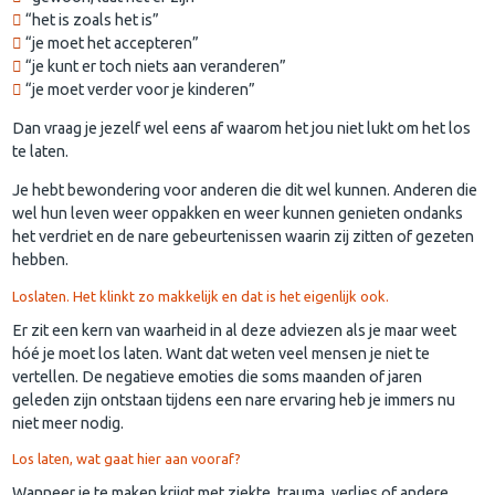
“het is zoals het is”
“je moet het accepteren”
“je kunt er toch niets aan veranderen”
“je moet verder voor je kinderen”
Dan vraag je jezelf wel eens af waarom het jou niet lukt om het los
te laten.
Je hebt bewondering voor anderen die dit wel kunnen. Anderen die
wel hun leven weer oppakken en weer kunnen genieten ondanks
het verdriet en de nare gebeurtenissen waarin zij zitten of gezeten
hebben.
Loslaten. Het klinkt zo makkelijk en dat is het eigenlijk ook.
Er zit een kern van waarheid in al deze adviezen als je maar weet
hóé je moet los laten. Want dat weten veel mensen je niet te
vertellen. De negatieve emoties die soms maanden of jaren
geleden zijn ontstaan tijdens een nare ervaring heb je immers nu
niet meer nodig.
Los laten, wat gaat hier aan vooraf?
Wanneer je te maken krijgt met ziekte, trauma, verlies of andere