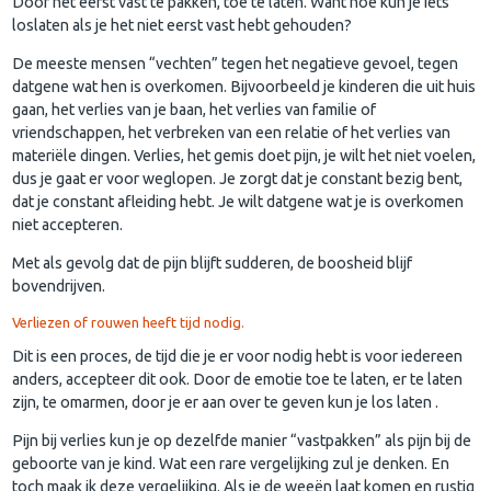
Door het eerst vast te pakken, toe te laten. Want hoe kun je iets
loslaten als je het niet eerst vast hebt gehouden?
De meeste mensen “vechten” tegen het negatieve gevoel, tegen
datgene wat hen is overkomen. Bijvoorbeeld je kinderen die uit huis
gaan, het verlies van je baan, het verlies van familie of
vriendschappen, het verbreken van een relatie of het verlies van
materiële dingen. Verlies, het gemis doet pijn, je wilt het niet voelen,
dus je gaat er voor weglopen. Je zorgt dat je constant bezig bent,
dat je constant afleiding hebt. Je wilt datgene wat je is overkomen
niet accepteren.
Met als gevolg dat de pijn blijft sudderen, de boosheid blijf
bovendrijven.
Verliezen of rouwen heeft tijd nodig.
Dit is een proces, de tijd die je er voor nodig hebt is voor iedereen
anders, accepteer dit ook. Door de emotie toe te laten, er te laten
zijn, te omarmen, door je er aan over te geven kun je los laten .
Pijn bij verlies kun je op dezelfde manier “vastpakken” als pijn bij de
geboorte van je kind. Wat een rare vergelijking zul je denken. En
toch maak ik deze vergelijking. Als je de weeën laat komen en rustig