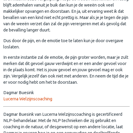
blijft ademhalen vanuit je buik dan kun je de weeën ook veel
makkelijker opvangen en doorstaan. En ja, uit ervaring weet ik dat
bevallen van een kind niet echt prettig is. Maar als je je tegen de pijn
van de weeën verzet dan zal de pijn verergeren met als gevolg dat
de bevalling langer duurt.
Dus door de pijn, en de emotie toe te laten kun je door overgave
loslaten.
In eerste instantie zal de emotie, de pijn groter worden, maar je zult
merken dat dit gevoel gauw verdwijnt en er een ander gevoel voor
in de plaats komt. Het is jouw gevoel en jouw gevoel mag er ook
zijn. Vergelijk jezelf dan ook niet met anderen. En neem de tijd die je
er voor nodig hebt om het te doorstaan.
Dagmar Buesink
Lucerna Welzijnscoaching
Dagmar Buesink van Lucerna Welzijnscoaching is gecertificeerd
NLP-behandelaar. Met de NLP technieken die zij gebruikt en
coaching in de natuur, of desgewenst op een andere locatie, laat
Dagmar je ervaren hoe je op een eenvoudige en doeltreffende