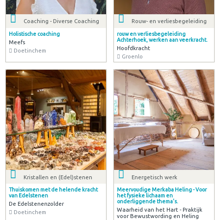
Coaching - Diverse Coaching
Rouw- en verliesbegeleiding
Holistische coaching
rouw en verliesbegeleiding
Achterhoek, werken aan veerkracht.
Meefs
Hoofdkracht
Doetinchem
Groenlo
Kristallen en (Edel)stenen
Energetisch werk
Thuiskomen met de helende kracht
Meervoudige Merkaba Heling - Voor
van Edelstenen
het fysieke lichaam en
onderliggende thema's.
De Edelstenenzolder
Waarheid van het Hart - Praktijk
Doetinchem
voor Bewustwording en Heling