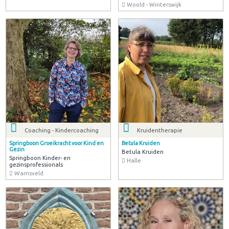
Woold - Winterswijk
Coaching - Kindercoaching
Kruidentherapie
Springboon Groeikracht voor Kind en
Betula Kruiden
Gezin
Betula Kruiden
Springboon Kinder- en
Halle
gezinsprofessionals
Warnsveld