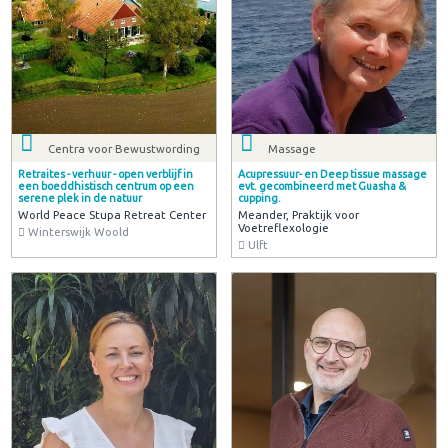
Centra voor Bewustwording
Massage
Retraites - verhuur - open verblijf in
Acupressuur- en Deep tissue massage
een boeddhistisch centrum op een
evt. gecombineerd met Guasha &
serene plek in de natuur
cupping.
World Peace Stupa Retreat Center
Meander, Praktijk voor
Voetreflexologie
Winterswijk Woold
Ulft