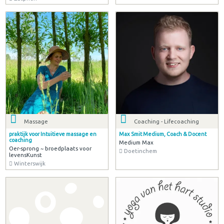
Massage
Coaching - Lifecoaching
praktijk voor Intuitieve massage en
Max Smit Medium, Coach & Docent
coaching
Medium Max
Oer-sprong ~ broedplaats voor
Doetinchem
levensKunst
Winterswijk