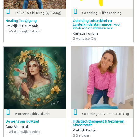
Tai Chi & Chi Kung (Qi Gong)
Coaching - Lifecoaching
Healing Tao Qigong
Opleiding Luisterkind en
Luisterkindafstemmingen voor
Praktijk Els Burbank
kinderen en volwassenen
Winterswijk Kotten
Karlista Fontijn
Hengelo Gld
Vrouwenspiritualiteit
Coaching - Diverse Coaching
De wens van jouw ziel
Holistisch therapeut & Gezins- en
Kindercoach
Anja Vruggink
Praktijk Karlijn
Winterswijk Meddo
Beltrum