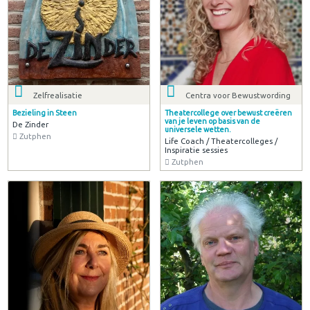
Zelfrealisatie
Centra voor Bewustwording
Bezieling in Steen
Theatercollege over bewust creëren
van je leven op basis van de
De Zinder
universele wetten.
Zutphen
Life Coach / Theatercolleges /
Inspiratie sessies
Zutphen