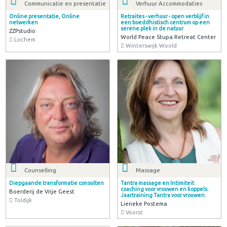
Communicatie en presentatie
Verhuur Accommodaties
Online presentatie, Online
Retraites - verhuur - open verblijf in
netwerken
een boeddhistisch centrum op een
serene plek in de natuur
ZZPstudio
World Peace Stupa Retreat Center
Lochem
Winterswijk Woold
Counselling
Massage
Diepgaande transformatie consulten
Tantra massage en Intimiteit
coaching voor vrouwen en koppels.
Boerderij de Vrije Geest
Jaartraining Tantra voor vrouwen.
Toldijk
Lieneke Postema
Voorst