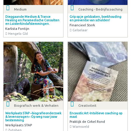
Medium
Coaching - Bedrijfscoaching
Diepgaande Medium & Trance
Grip op je geldzaken, boekhouding
Healing en Paramedische Consulten
en preventie van schulden!
en Luisterkindafstemmingen.
Financieel Sterk
Karlista Fontijn
Gelselaar
Hengelo Gld
Biografisch werk & Verhalen
Creativiteit
Werkplaats STAP ~biografieonderzoek
Encaustic Art -Intuïtieve coaching op
& levensvragen~ Op weg naar jouw
maat
bestemming
Praktijk de Cirkel Rond
Werkplaats STAP
Warnsveld
Zutphen