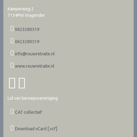
Kamperweg 2
7134PW
Vragender
0623280519
0623280519
info@rouwretraite.nl
www.rouwretraite.nl
Lid van beroepsvereniging
CAT collectief
Download vCard [.vcf]