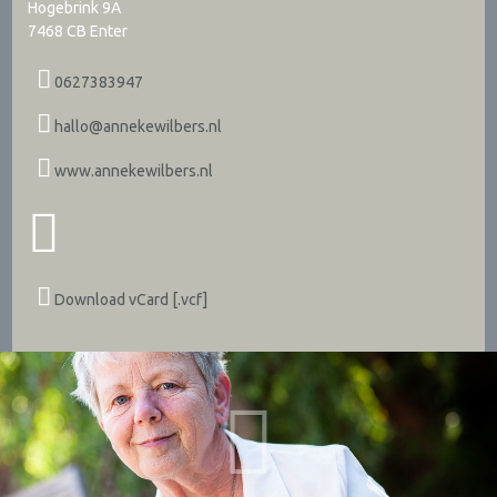
Hogebrink 9A
7468 CB
Enter
0627383947
hallo@annekewilbers.nl
www.annekewilbers.nl
Download vCard [.vcf]