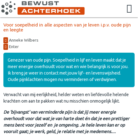
Voor soepelheid in alle aspecten van je leven i.p.v. oude pijn
en leegte
Anneke Wilbers
Enter
Genezer van oude pijn. Soepelheid in lijf en leven maakt dat je
meer energie overhoudt voor wat en wie belangrijk is voor jou.
Ik breng je weer in contact met jouw lijf- en levenswijsheid.
Oude pijnklachten mogen nu verminderen of verdwijnen.
Verwacht van mij eerlijkheid, helder weten en liefdevolle helende
krachten om aan te pakken wat nu misschien onmogelijk lijkt.
De 'bijvangst' van verminderde pijn is dat jij meer energie
overhoudt voor dat wat je van harte doet én dat je een prettiger
mens bent voor jezelf en je omgeving. Je hele leven kan er op
vooruit gaat; je werk, geld, je relatie met je medemens....