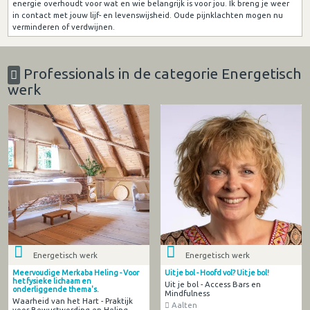
energie overhoudt voor wat en wie belangrijk is voor jou. Ik breng je weer
in contact met jouw lijf- en levenswijsheid. Oude pijnklachten mogen nu
verminderen of verdwijnen.
Professionals in de categorie Energetisch
werk
Energetisch werk
Energetisch werk
Meervoudige Merkaba Heling - Voor
Uit je bol - Hoofd vol? Uit je bol!
het fysieke lichaam en
Uit je bol - Access Bars en
onderliggende thema's.
Mindfulness
Waarheid van het Hart - Praktijk
Aalten
voor Bewustwording en Heling