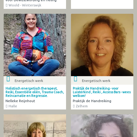
Woold - Winterswijk
Energetisch werk
Energetisch werk
Holistisch energetisch therapeut,
Praktijk de Handreiking - voor
Reiki, Essentiële oliën, Trauma Coach,
Luisterkind , Reiki , Access Bars - wees
Reïncarnatie en Regressie.
welkom!
Nelleke Reijnhout
Praktijk de Handreiking
Halle
Zelhem