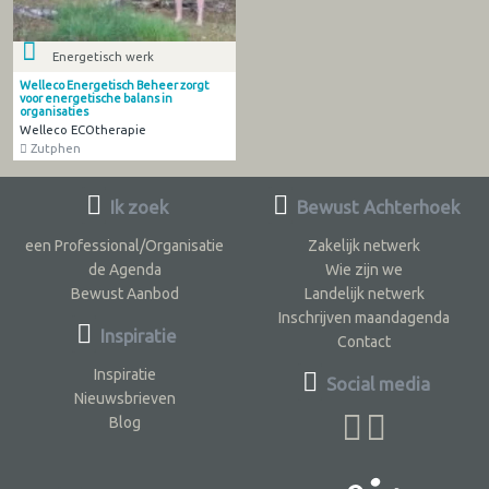
Energetisch werk
Welleco Energetisch Beheer zorgt
voor energetische balans in
organisaties
Welleco ECOtherapie
Zutphen
Ik zoek
Bewust Achterhoek
een Professional/Organisatie
Zakelijk netwerk
de Agenda
Wie zijn we
Bewust Aanbod
Landelijk netwerk
Inschrijven maandagenda
Inspiratie
Contact
Inspiratie
Social media
Nieuwsbrieven
Blog