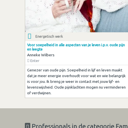
Energetisch werk
Voor soepelheid in alle aspecten van je leven i.p.v. oude pijn
en leegte
Anneke Wilbers
Enter
Genezer van oude pijn. Soepelheid in lijf en leven maakt
dat je meer energie overhoudt voor wat en wie belangrijk
is voor jou. Ik breng je weer in contact met jouw lijf- en
levenswijsheid. Oude pijnklachten mogen nu verminderen
of verdwijnen.
Professionals in de categorie Fam