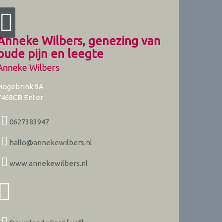
Anneke Wilbers, genezing van
oude pijn en leegte
Anneke Wilbers
Hogebrink 9A
7468CB
Enter
0627383947
hallo@annekewilbers.nl
www.annekewilbers.nl