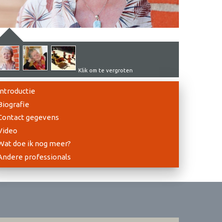
Klik om te vergroten
Introductie
Biografie
Contact gegevens
Video
Wat doe ik nog meer?
Andere professionals