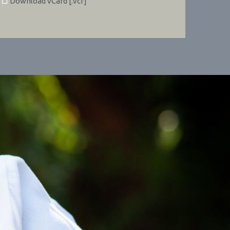
Download vCard [.vcf]