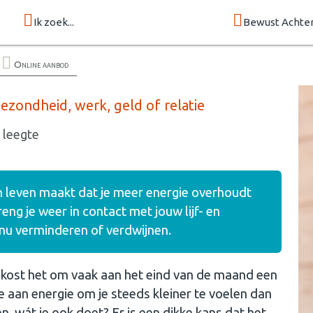
Ik zoek...
Bewust Achte
Online aanbod
ezondheid, werk, geld of relatie
 leegte
 en leven maakt dat je meer energie overhoudt
reng je weer in contact met jouw lijf- en
nu verminderen of verdwijnen.
 kost het om vaak aan het eind van de maand een
e aan energie om je steeds kleiner te voelen dan
, wát je ook doet? Er is een dikke kans dat het