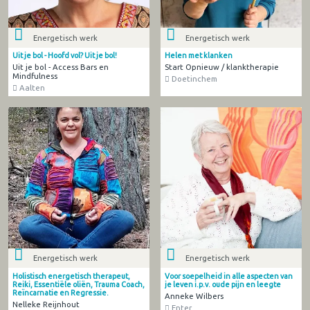
Energetisch werk
Energetisch werk
Uit je bol - Hoofd vol? Uit je bol!
Helen met klanken
Uit je bol - Access Bars en
Start Opnieuw / klanktherapie
Mindfulness
Doetinchem
Aalten
Energetisch werk
Energetisch werk
Holistisch energetisch therapeut,
Voor soepelheid in alle aspecten van
Reiki, Essentiële oliën, Trauma Coach,
je leven i.p.v. oude pijn en leegte
Reïncarnatie en Regressie.
Anneke Wilbers
Nelleke Reijnhout
Enter