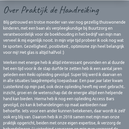
Over Praktijk de Handreiking
Blij getrouwd en trotse moeder van vier nog gezellig thuiswonende
kinderen, met een baan als verpleegkundige bij Buurtzorg en
verantwoordelijk voor de boekhouding in het bedrijf van mijn man
verveel ik mij eigenlijk nooit. In mijn vrije tijd probeer ik ook nog wat
te sporten. Gezelligheid , positiviteit , optimisme zijn heel belangrijk
voor mij! Het glas is altijd halfvol :)
Werken met energie heb ik altijd interessant gevonden en al duurde
het een tijd voor ik de stap durfde te zetten heb ik een aantal jaren
geleden een Reiki opleiding gevolgd. Super blij werd ik daarvan en
in alle situaties laagdrempelig toepasbaar. Een paar jaar later kwam
Luisterkind op mijn pad, ook deze opleiding heeft mij veel gebracht..
inzicht, groei en de wetenschap dat de energie altijd een helpende
hand kan bieden. Hierna heb ik nog een opleiding Access Bars
gevolgd, zo kan ik behandelingen op maat aanbieden naar
behoefte. Iets voor een ander kunnen betekenen, daar wordt ik zelf
ook erg blij van. Daarom heb ik in 2018 samen met mijn man onze
praktijk opgericht, beiden met onze eigen expertise, ik verzorg de