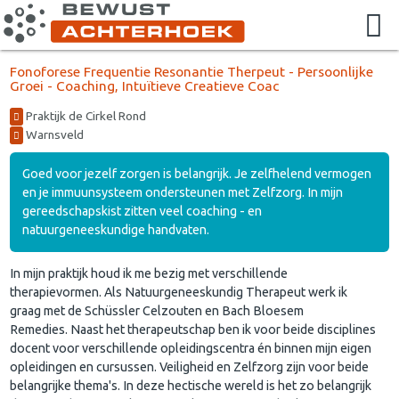
Fonoforese Frequentie Resonantie Therpeut - Persoonlijke
Groei - Coaching, Intuïtieve Creatieve Coac
Praktijk de Cirkel Rond
Warnsveld
Goed voor jezelf zorgen is belangrijk. Je zelfhelend vermogen
en je immuunsysteem ondersteunen met Zelfzorg. In mijn
gereedschapskist zitten veel coaching - en
natuurgeneeskundige handvaten.
In mijn praktijk houd ik me bezig met verschillende
therapievormen. Als Natuurgeneeskundig Therapeut werk ik
graag met de Schüssler Celzouten en Bach Bloesem
Remedies. Naast het therapeutschap ben ik voor beide disciplines
docent voor verschillende opleidingscentra én binnen mijn eigen
opleidingen en cursussen. Veiligheid en Zelfzorg zijn voor beide
belangrijke thema's. In deze hectische wereld is het zo belangrijk