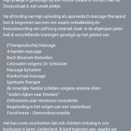
Mijn praktijk is gevestigd op een mooie lokatie in Vorden. Aan de
Dorpsstraat 6, een uniek plekje.
Na afronding van mijn opleiding als ayurvedisch massage therapeut
ben ik begonnen aan een reis waarin ontwikkeling én
bewustwording van zelfzorg centraal staat. In de afgelopen jaren
heb ik verschillende trainingen gevolgd op het gebied van:
(Therapeutische) Massage
4-handen massage
Bach Bloesem Remedies
Celzouten volgens Dr. Schüssler
Massage bij kanker
Klankschaal massage
Spirituele therapie
de Innerlijke Familie Schilden volgens Ariënne Klein
“Anders kijken naar Emoties”
Orthomoleculair Hormoon consulente
Begeleiding in het volgen van een Vastenkuur
Fonoforese - Stemvorkresonantie
Het kan soms voorkomen dat ook cliënten ontvang in ons
boshuisje in laren, Gelderland. Ik bied trajecten aan, waarbij we