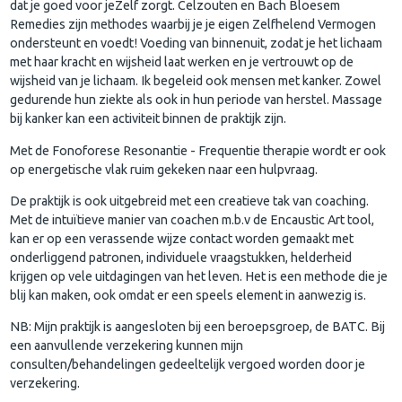
dat je goed voor jeZelf zorgt. Celzouten en Bach Bloesem
Remedies zijn methodes waarbij je je eigen Zelfhelend Vermogen
ondersteunt en voedt! Voeding van binnenuit, zodat je het lichaam
met haar kracht en wijsheid laat werken en je vertrouwt op de
wijsheid van je lichaam. Ik begeleid ook mensen met kanker. Zowel
gedurende hun ziekte als ook in hun periode van herstel. Massage
bij kanker kan een activiteit binnen de praktijk zijn.
Met de Fonoforese Resonantie - Frequentie therapie wordt er ook
op energetische vlak ruim gekeken naar een hulpvraag.
De praktijk is ook uitgebreid met een creatieve tak van coaching.
Met de intuïtieve manier van coachen m.b.v de Encaustic Art tool,
kan er op een verassende wijze contact worden gemaakt met
onderliggend patronen, individuele vraagstukken, helderheid
krijgen op vele uitdagingen van het leven. Het is een methode die je
blij kan maken, ook omdat er een speels element in aanwezig is.
NB: Mijn praktijk is aangesloten bij een beroepsgroep, de BATC. Bij
een aanvullende verzekering kunnen mijn
consulten/behandelingen gedeeltelijk vergoed worden door je
verzekering.