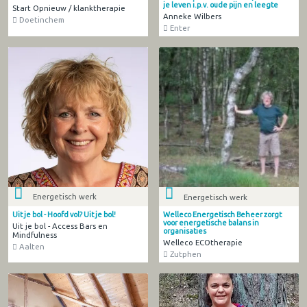
je leven i.p.v. oude pijn en leegte
Start Opnieuw / klanktherapie
Anneke Wilbers
Doetinchem
Enter
Energetisch werk
Energetisch werk
Uit je bol - Hoofd vol? Uit je bol!
Welleco Energetisch Beheer zorgt
voor energetische balans in
Uit je bol - Access Bars en
organisaties
Mindfulness
Welleco ECOtherapie
Aalten
Zutphen