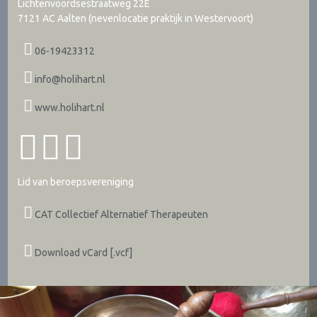
Lichtenvoordsestraatweg 22E
7121 AC
Aalten (nevenlocatie praktijk in Westervoort)
06-19423312
info@holihart.nl
www.holihart.nl
Lid van beroepsvereniging
CAT Collectief Alternatief Therapeuten
Download vCard [.vcf]