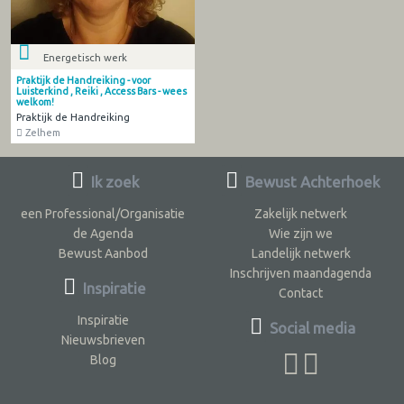
Energetisch werk
Praktijk de Handreiking - voor
Luisterkind , Reiki , Access Bars - wees
welkom!
Praktijk de Handreiking
Zelhem
Ik zoek
Bewust Achterhoek
een Professional/Organisatie
Zakelijk netwerk
de Agenda
Wie zijn we
Bewust Aanbod
Landelijk netwerk
Inschrijven maandagenda
Inspiratie
Contact
Inspiratie
Social media
Nieuwsbrieven
Blog