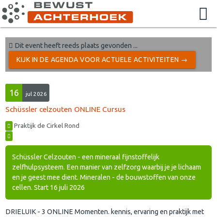
Dit event heeft reeds plaats gevonden ...
KIJK IN DE AGENDA VOOR ACTUELE ACTIVITEITEN →
16
jul 2026
Schüssler celzouten ONLINE Cursus
Praktijk de Cirkel Rond
Schüssler Celzouten - een mineraal fijnstoffelijk
zelfhulpsysteem. Een manier van zelfzorg waarbij je je lichaam
en je geest mee dient. Mineralen - de bouwstoffen van onze
cellen. Start 16 juli 2026
DRIELUIK - 3 ONLINE Momenten. kennis, ervaring en praktijk met