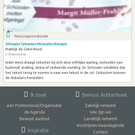
Natuurgeneeskunde
Schüssler Celzouten Mineralen therapie
Praktijk de Cirkel Rond
Warnsveld
Ieder mens draagt tekorten bij zich door erfelijke aanleg, invloeden van
buitenaf, straling, stress of verkeerde voeding. Dr. Schüssler ontdekte dat
het tekort terug te voeren is naar een tekort in de cel. Celzouten kunnen
de disbalans herstellen.
Ik zoek
Bewust Achterhoek
een Professional/Organisatie
Zakelijk netwerk
de Agenda
Wie zijn we
Bewust Aanbod
Landelijk netwerk
Inschrijven maandagenda
Inspiratie
Contact