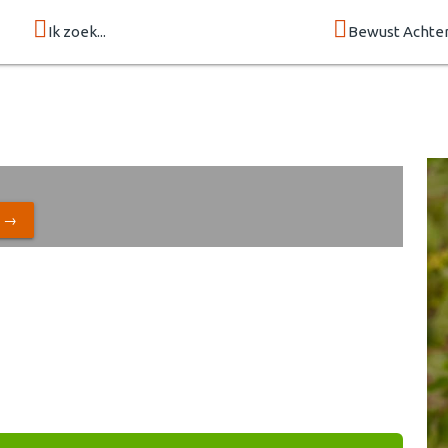
Ik zoek...
Bewust Achte
N →