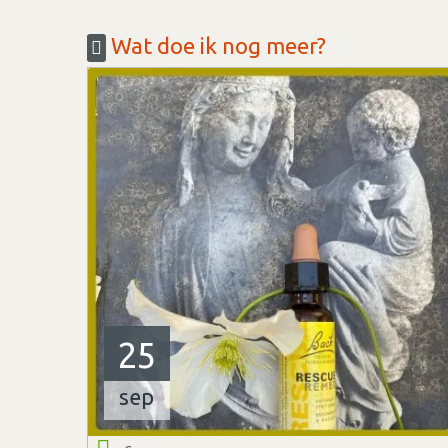
Wat doe ik nog meer?
25
sep