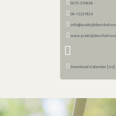
0575-570658
06-12237824
info@praktijkdecirkelrond
www.praktijkdecirkelrond
Download iCalendar [.ics]