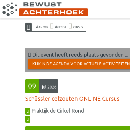
Aanbod
Agenda
cursus
Dit event heeft reeds plaats gevonden ...
KIJK IN DE AGENDA VOOR ACTUELE ACTIVITEITE
09
jul 2026
Schüssler celzouten ONLINE Cursus
Praktijk de Cirkel Rond