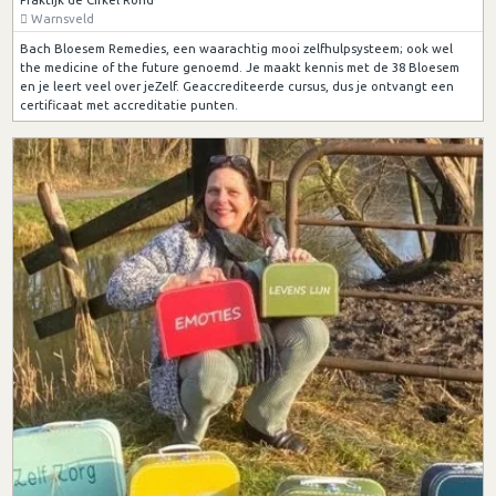
Warnsveld
Bach Bloesem Remedies, een waarachtig mooi zelfhulpsysteem; ook wel
the medicine of the future genoemd. Je maakt kennis met de 38 Bloesem
en je leert veel over jeZelf. Geaccrediteerde cursus, dus je ontvangt een
certificaat met accreditatie punten.