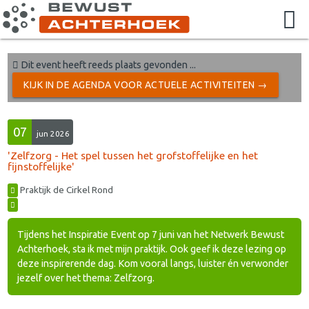
Dit event heeft reeds plaats gevonden ...
KIJK IN DE AGENDA VOOR ACTUELE ACTIVITEITEN →
07
jun 2026
'Zelfzorg - Het spel tussen het grofstoffelijke en het
fijnstoffelijke'
Praktijk de Cirkel Rond
Tijdens het Inspiratie Event op 7 juni van het Netwerk Bewust
Achterhoek, sta ik met mijn praktijk. Ook geef ik deze lezing op
deze inspirerende dag. Kom vooral langs, luister én verwonder
jezelf over het thema: Zelfzorg.