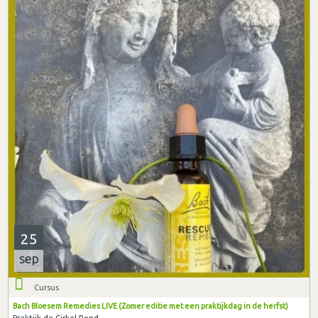
25
sep
Cursus
Bach Bloesem Remedies LIVE (Zomer editie met een praktijkdag in de herfst)
Praktijk de Cirkel Rond