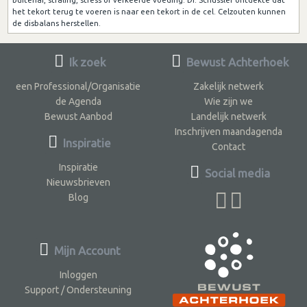
het tekort terug te voeren is naar een tekort in de cel. Celzouten kunnen
de disbalans herstellen.
Ik zoek
Bewust Achterhoek
een Professional/Organisatie
Zakelijk netwerk
de Agenda
Wie zijn we
Bewust Aanbod
Landelijk netwerk
Inschrijven maandagenda
Inspiratie
Contact
Inspiratie
Social media
Nieuwsbrieven
Blog
Mijn Account
Inloggen
Support / Ondersteuning