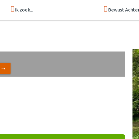
Ik zoek...
Bewust Achte
N →