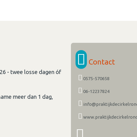
Contact
2026 - twee losse dagen óf
0575-570658
06-12237824
lname meer dan 1 dag,
info@praktijkdecirkelrond
www.praktijkdecirkelrond