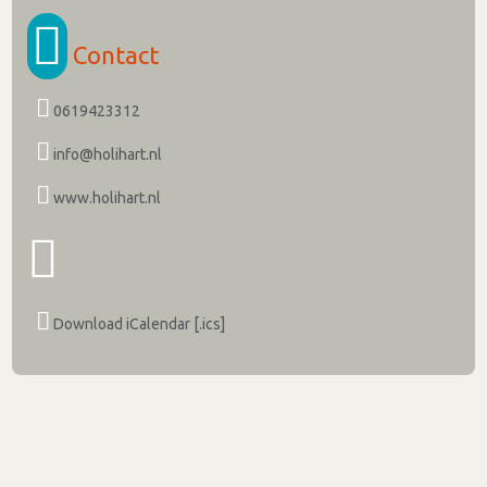
Contact
0619423312
info@holihart.nl
www.holihart.nl
Download iCalendar [.ics]