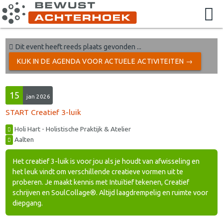
Dit event heeft reeds plaats gevonden ...
KIJK IN DE AGENDA VOOR ACTUELE ACTIVITEITEN →
15
jan 2026
START Creatief 3-luik
Holi Hart - Holistische Praktijk & Atelier
Aalten
Het creatief 3-luik is voor jou als je houdt van afwisseling en
het leuk vindt om verschillende creatieve vormen uit te
proberen. Je maakt kennis met Intuïtief tekenen, Creatief
schrijven en SoulCollage®. Altijd laagdrempelig en ruimte voor
diepgang.