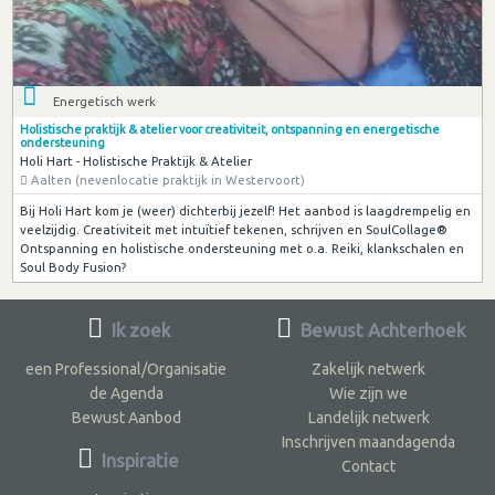
Energetisch werk
Holistische praktijk & atelier voor creativiteit, ontspanning en energetische
ondersteuning
Holi Hart - Holistische Praktijk & Atelier
Aalten (nevenlocatie praktijk in Westervoort)
Bij Holi Hart kom je (weer) dichterbij jezelf! Het aanbod is laagdrempelig en
veelzijdig. Creativiteit met intuïtief tekenen, schrijven en SoulCollage®
Ontspanning en holistische ondersteuning met o.a. Reiki, klankschalen en
Soul Body Fusion?
Ik zoek
Bewust Achterhoek
een Professional/Organisatie
Zakelijk netwerk
de Agenda
Wie zijn we
Bewust Aanbod
Landelijk netwerk
Inschrijven maandagenda
Inspiratie
Contact