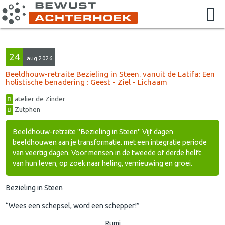
24
aug 2026
Beeldhouw-retraite Bezieling in Steen. vanuit de Latifa: Een
holistische benadering : Geest - Ziel - Lichaam
atelier de Zinder
Zutphen
Beeldhouw-retraite "Bezieling in Steen" Vijf dagen
beeldhouwen aan je transformatie. met een integratie periode
van veertig dagen. Voor mensen in de tweede of derde helft
van hun leven, op zoek naar heling, vernieuwing en groei.
Bezieling in Steen
“Wees een schepsel, word een schepper!”
Rumi