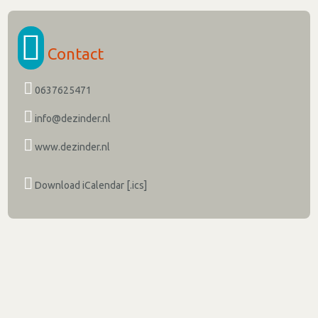
Contact
0637625471
info@dezinder.nl
www.dezinder.nl
Download iCalendar [.ics]