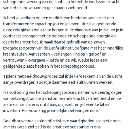
scheppende werking van de Latifa en beleef de werkzame kracht
van het uit jouw handen geschapen zielebeeld.
Ik heet je welkom op een meditatieve beeldhouwreis met een
transformerende impact op jou en je leven. Ik zal je gedurende
deze reis gidsen om aan te komen in de dimensie van je ziel en je in
contact te brengen met de helende en scheppende energie die
daarin besloten ligt. Ik maak daarbij gebruik van de zeven
toegangspoorten van de Latifa uit het Soefisme met haar innerlijke
krachtvelden: Aanvaarden – verlangen – hoop - geloof en
vertrouwen – overgave - liefde en de wil. Welke ieder een
geëigende plaats hebben in het scheppingsproces.
Tijdens het beeldhouwproces zal ik de liefdeskennis van de Latifa
aan je overdragen zodat je daarmee zelf zult kunnen werken.
Na voltooiing van het scheppingsproces, nemen we veertig dagen
van ontvangst om de transformerende kracht van het beeld en de
ziele ruimte die er is ontstaan, op jezelf en je leven te laten
inwerken. Hiervoor krijg je innerlijke oefeningen mee.
Beeldhouwende aanleg of artistieke vaardigheden zijn niet nodig.
Immers onze ziel zelf is de creatieve substantie in ons.