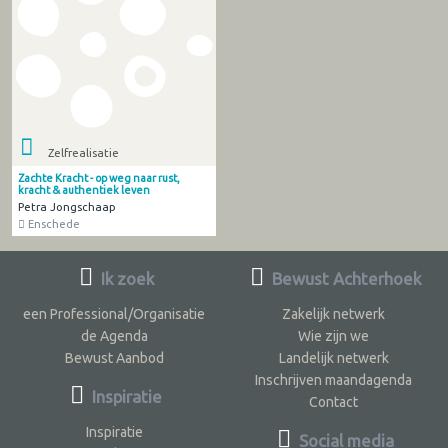
Zelfrealisatie
Zachte Kracht - op weg naar rust,
kracht & authentiek leven
Petra Jongschaap
Enschede
Ik zoek
Bewust Achterhoek
een Professional/Organisatie
Zakelijk netwerk
de Agenda
Wie zijn we
Bewust Aanbod
Landelijk netwerk
Inschrijven maandagenda
Inspiratie
Contact
Inspiratie
Social media