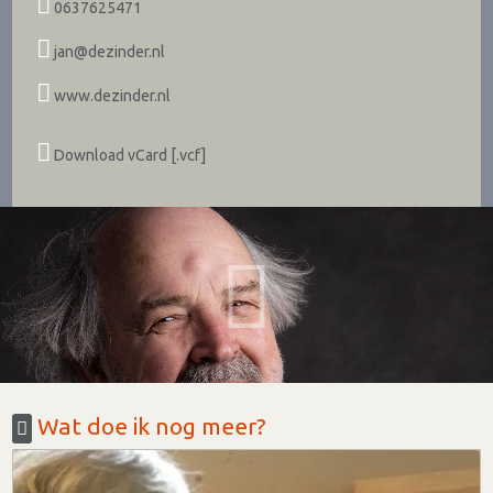
0637625471
jan@dezinder.nl
www.dezinder.nl
Download vCard [.vcf]
Wat doe ik nog meer?