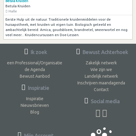
Betula Kruiden
Betula Kruiden
Halle
Eerste Hulp uit de natuur. Traditionele kruidenmiddelen voor de
huisapotheek, met kruiden uit eigen tuin. Biologisch geteeld en
ambachtelijk bereid. Arnica, goudsbloem, brandnetel, smeerwortel en nog
veel meer... Kruidencursussen en Doe-Lessen.
Ik zoek
Bewust Achterhoek
een Professional/Organisatie
Zakelijk netwerk
de Agenda
Wie zijn we
Bewust Aanbod
Landelijk netwerk
Inschrijven maandagenda
Inspiratie
Contact
Inspiratie
Social media
Nieuwsbrieven
Blog
Mijn Account