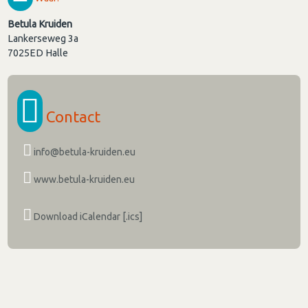
Betula Kruiden
Lankerseweg 3a
7025ED
Halle
Contact
info@betula-kruiden.eu
www.betula-kruiden.eu
Download iCalendar [.ics]