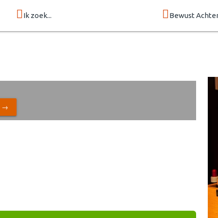
Ik zoek...
Bewust Achte
N →