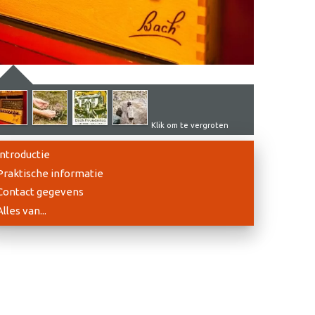
Klik om te vergroten
Introductie
Praktische informatie
Contact gegevens
Alles van...