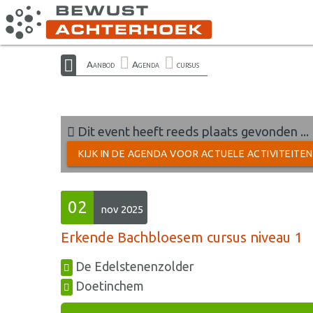
Aanbod
Agenda
cursus
Dit event heeft reeds plaats gevonden ...
KIJK IN DE AGENDA VOOR ACTUELE ACTIVITEITE
02
nov 2025
Erkende Bachbloesem cursus niveau 1
De Edelstenenzolder
Doetinchem