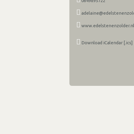
0649895722
adelaine@edelstenenzold
www.edelstenenzolder.n
Download iCalendar [.ics]