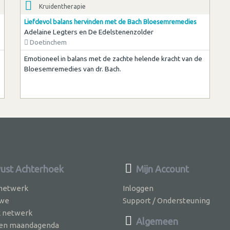
Kruidentherapie
Liefdevol balans hervinden met de Bach Bloesemremedies
Adelaine Legters en De Edelstenenzolder
Doetinchem
Emotioneel in balans met de zachte helende kracht van de
Bloesemremedies van dr. Bach.
st Achterhoek
Mijn Account
 netwerk
Inloggen
 we
Support / Ondersteuning
k netwerk
Algemeen
jven maandagenda