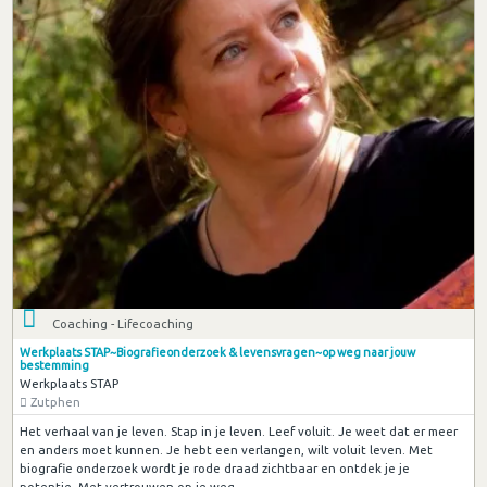
Coaching - Lifecoaching
Werkplaats STAP~Biografieonderzoek & levensvragen~op weg naar jouw
bestemming
Werkplaats STAP
Zutphen
Het verhaal van je leven. Stap in je leven. Leef voluit. Je weet dat er meer
en anders moet kunnen. Je hebt een verlangen, wilt voluit leven. Met
biografie onderzoek wordt je rode draad zichtbaar en ontdek je je
potentie. Met vertrouwen op je weg.