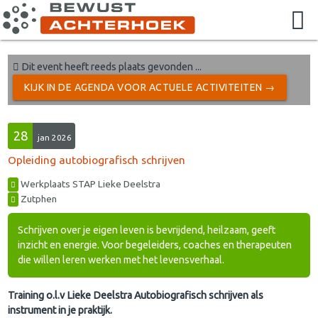
Dit event heeft reeds plaats gevonden ...
KIJK IN DE AGENDA VOOR ACTUELE ACTIVITEITEN →
28
jan 2026
Opleiding autobiografisch schrijven
Werkplaats STAP Lieke Deelstra
Zutphen
Schrijven over je eigen leven is bevrijdend, heilzaam, geeft
inzicht en energie. Voor begeleiders, coaches en therapeuten
die willen leren werken met het levensverhaal.
Training o.l.v Lieke Deelstra Autobiografisch schrijven als
instrument in je praktijk.