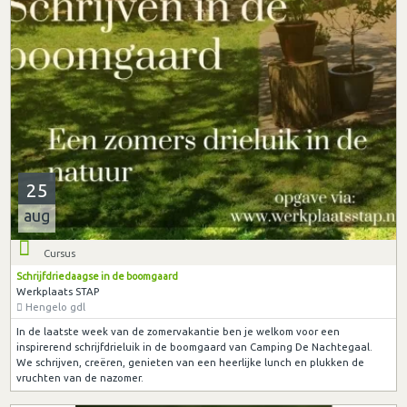
25
aug
Cursus
Schrijfdriedaagse in de boomgaard
Werkplaats STAP
Hengelo gdl
In de laatste week van de zomervakantie ben je welkom voor een
inspirerend schrijfdrieluik in de boomgaard van Camping De Nachtegaal.
We schrijven, creëren, genieten van een heerlijke lunch en plukken de
vruchten van de nazomer.