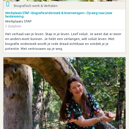
Biografisch werk & Verhalen
Werkplaats STAP ~biografieonderzoek & levensvragen~ Op weg naar jouw
bestemming
Werkplaats STAP
Zutphen
Het verhaal van je leven. Stap in je leven. Leef voluit. Je weet dat er meer
en anders moet kunnen. Je hebt een verlangen, wilt voluit leven. Met
biografie onderzoek wordt je rode draad zichtbaar en ontdek je je
potentie. Met vertrouwen op je weg.