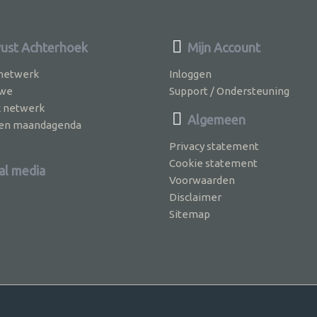
st Achterhoek
Mijn Account
 netwerk
Inloggen
 we
Support / Ondersteuning
k netwerk
Algemeen
jven maandagenda
Privacy statement
Cookie statement
al media
Voorwaarden
Disclaimer
Sitemap