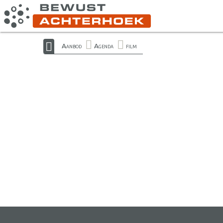
Aanbod
Agenda
film