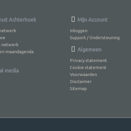
st Achterhoek
Mijn Account
 netwerk
Inloggen
 we
Support / Ondersteuning
k netwerk
Algemeen
jven maandagenda
Privacy statement
Cookie statement
al media
Voorwaarden
Disclaimer
Sitemap