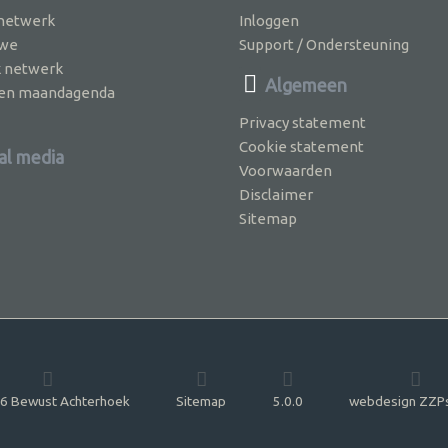
 netwerk
Inloggen
 we
Support / Ondersteuning
k netwerk
Algemeen
jven maandagenda
Privacy statement
Cookie statement
al media
Voorwaarden
Disclaimer
Sitemap
6 Bewust Achterhoek
Sitemap
5.0.0
webdesign ZZPs