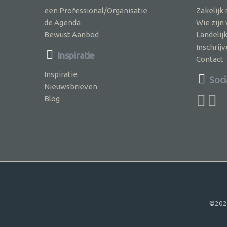
een Professional/Organisatie
Zakelijk
de Agenda
Wie zijn
Bewust Aanbod
Landelij
Inschri
Inspiratie
Contact
Inspiratie
Soci
Nieuwsbrieven
Blog
©202