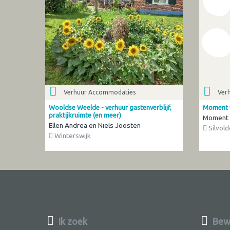
Verhuur Accommodaties
Ver
Wooldse Weelde - verhuur gastenverblijf,
Moment 
praktijkruimte (en meer)
Moment 
Ellen Andrea en Niels Joosten
Silvold
Winterswijk
Ik zoek
Bewu