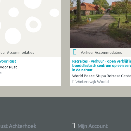
huur Accommodaties
Verhuur Accommodaties
voor Rust
Retraites - verhuur - open verblijf 
boeddhistisch centrum op een ser
voor Rust
in de natuur
e
World Peace Stupa Retreat Cent
Winterswijk Woold
st Achterhoek
Mijn Account