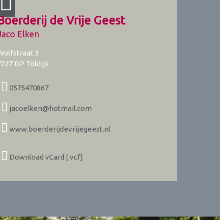
Boerderij de Vrije Geest
Jaco Elken
Wolfstraat 3
7227 DP
Toldijk
0575470867
jacoelken@hotmail.com
www.boerderijdevrijegeest.nl
Download vCard [.vcf]