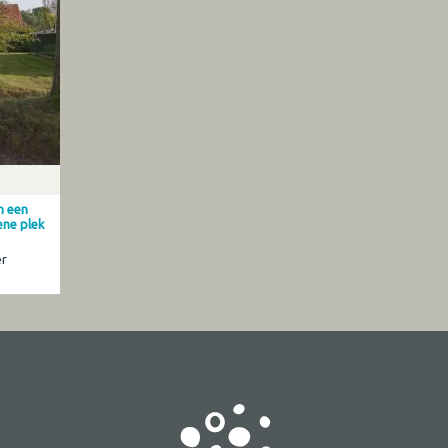
in een
ene plek
er