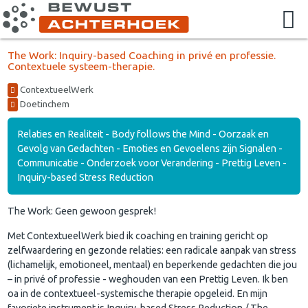
The Work: Inquiry-based Coaching in privé en professie.
Contextuele systeem-therapie.
ContextueelWerk
Doetinchem
Relaties en Realiteit - Body follows the Mind - Oorzaak en
Gevolg van Gedachten - Emoties en Gevoelens zijn Signalen -
Communicatie - Onderzoek voor Verandering - Prettig Leven -
Inquiry-based Stress Reduction
The Work: Geen gewoon gesprek!
Met ContextueelWerk bied ik coaching en training gericht op
zelfwaardering en gezonde relaties: een radicale aanpak van stress
(lichamelijk, emotioneel, mentaal) en beperkende gedachten die jou
– in privé of professie - weghouden van een Prettig Leven. Ik ben
oa in de contextueel-systemische therapie opgeleid. En mijn
favoriete instrument is Inquiry-based Stress Reduction / The