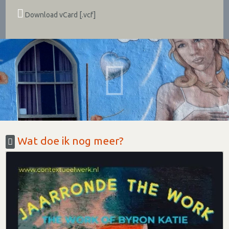
Download vCard [.vcf]
Wat doe ik nog meer?