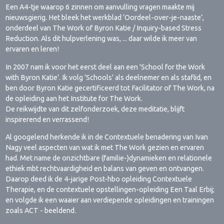
Een A4-tje waarop 6 zinnen om aanvulling vragen maakte mij
nieuwsgierig. Het bleek het werkblad ‘Oordeel-over-je-naaste’,
onderdeel van The Work of Byron Katie / Inquiry-based Stress
Reduction. Als dit hulpverlening was, ... daar wilde ik meer van
ervaren en leren!
In 2007 nam ik voor het eerst deel aan een 'School for the Work
with Byron Katie'. Ik volg 'Schools' als deelnemer en als staflid, en
ben door Byron Katie gecertificeerd tot Facilitator of The Work, na
de opleiding aan het Institute for The Work.
De reikwijdte van dit zelfonderzoek, deze meditatie, blijft
inspirerend en verrassend!
Al googelend herkende ik in de Contextuele benadering van Ivan
Nagy veel aspecten van wat ik met The Work gezien en ervaren
had. Met name de onzichtbare (familie-)dynamieken en relationele
ethiek mbt rechtvaardigheid en balans van geven en ontvangen.
Daarop deed ik de 4-jarige Post-hbo opleiding Contextuele
Therapie, en de contextuele opstellingen-opleiding Een Taal Erbij;
en volgde ik een waaier aan verdiepende opleidingen en trainingen
zoals ACT - beeldend.