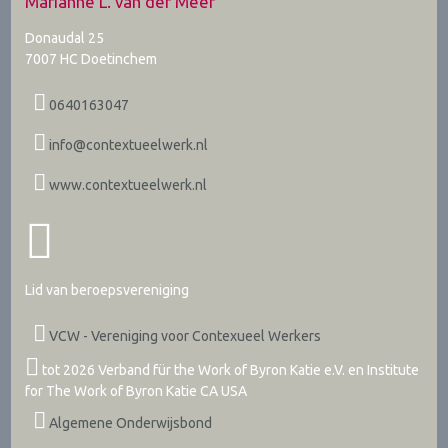
Marianne L. van der Meer
Donaudal 25
7007 HC
Doetinchem
0640163047
info@contextueelwerk.nl
www.contextueelwerk.nl
Lid van beroepsvereniging
VCW - Vereniging voor Contexueel Werkers
tot 2026 Verband für the Work of Byron Katie e.V. en Institute
for The Work of Byron Katie CA USA
Algemene Onderwijsbond