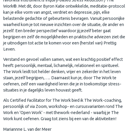
Work®. Met dit, door Byron Katie ontwikkelde, meditatie-protocol
kan je elke vorm van angst, verdriet en depressie, pijn, elke
belastende gedachte of gebeurtenis bevragen. Vanuit persoonijke
waarheid kom je tot nieuwe inzichten over de situatie, de ander en
jezelf. Een breder perspectief waardoor jij jezelf beter gaat
begrijpen en zelf de mogelijkheden en praktische adviezen ziet die
je uitnodigen tot actie te komen voor een (herstel van) Prettig
Leven.
Verstand en gevoel vallen samen, wat een krachtig positief effect
heeft: persoonlijk, mentaal, lichamelijk, relationeel en spiritueel.
The Work leidt tot helder denken, vrijer en zekerder in het leven
staan, jezelf begrijpen,….. Daarnaast kun je, door The Work te
oefenen, zelf een vaardigheid leren die je in toekomstige stress-
situaties in je dagelijks leven houvast geeft.
Als Certified Facilitator for The Work bied ik The Work-coaching,
persoonlijk of via Zoom, workshop- en cursusvarianten rond The
Work en 'Open Work' - met thework-nederland - waarbij je The
Work kunt oefenen. Graag tot ziens bij een van de aktiviteiten!
Mariannne L. van der Meer