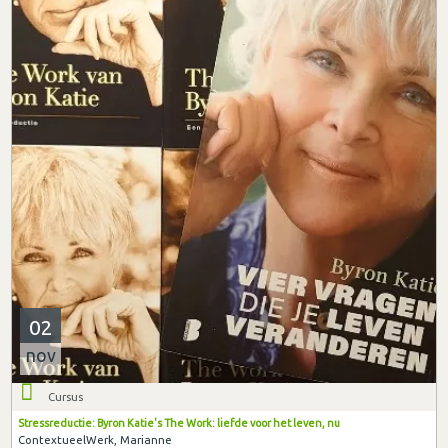
02
nov
Cursus
Stressreductie: Byron Katie's The Work: liefde voor het leven, nu
ContextueelWerk, Marianne