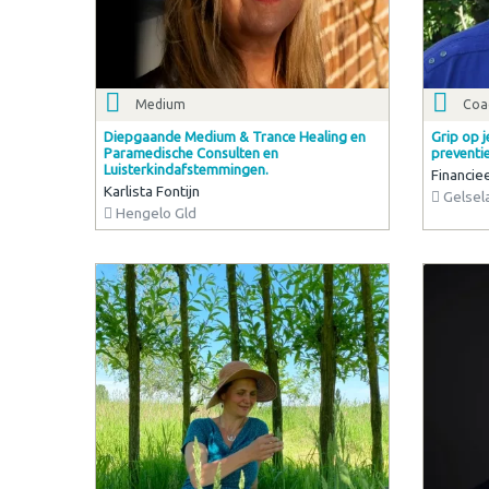
Medium
Coac
Diepgaande Medium & Trance Healing en
Grip op 
Paramedische Consulten en
preventie
Luisterkindafstemmingen.
Financie
Karlista Fontijn
Gelsel
Hengelo Gld