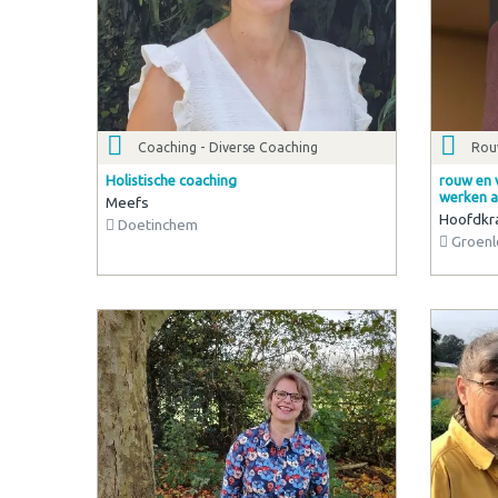
Coaching - Diverse Coaching
Rouw
Holistische coaching
rouw en 
werken a
Meefs
Hoofdkr
Doetinchem
Groenl