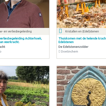
- en verliesbegeleiding
Kristallen en (Edel)stenen
verliesbegeleiding Achterhoek,
Thuiskomen met de helende krach
an veerkracht.
Edelstenen
acht
De Edelstenenzolder
o
Doetinchem