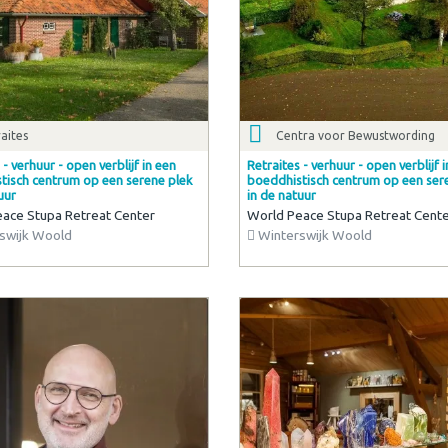
aites
Centra voor Bewustwording
 - verhuur - open verblijf in een
Retraites - verhuur - open verblijf 
tisch centrum op een serene plek
boeddhistisch centrum op een ser
uur
in de natuur
ace Stupa Retreat Center
World Peace Stupa Retreat Cent
swijk Woold
Winterswijk Woold