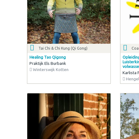
Tai Chi & Chi Kung (Qi Gong)
Coac
Healing Tao Qigong
Opleiding
Luisterk
Praktijk Els Burbank
volwass
Winterswijk Kotten
Karlista 
Hengel