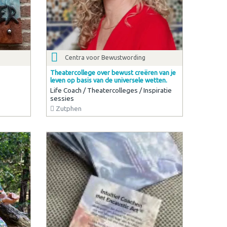
Centra voor Bewustwording
Theatercollege over bewust creëren van je
leven op basis van de universele wetten.
Life Coach / Theatercolleges / Inspiratie
sessies
Zutphen