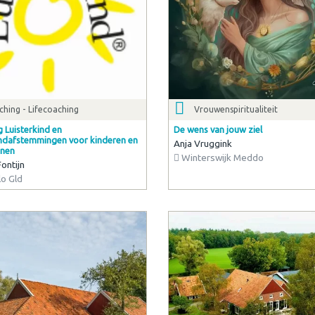
hing - Lifecoaching
Vrouwenspiritualiteit
 Luisterkind en
De wens van jouw ziel
indafstemmingen voor kinderen en
Anja Vruggink
enen
Winterswijk Meddo
Fontijn
o Gld