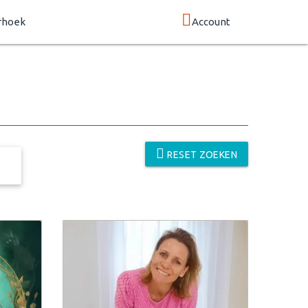
rhoek
Account
RESET ZOEKEN