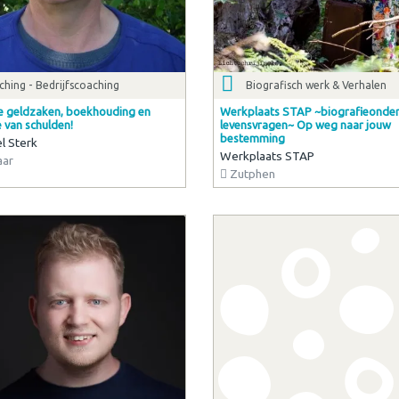
hing - Bedrijfscoaching
Biografisch werk & Verhalen
je geldzaken, boekhouding en
Werkplaats STAP ~biografieonde
 van schulden!
levensvragen~ Op weg naar jouw
bestemming
el Sterk
Werkplaats STAP
aar
Zutphen