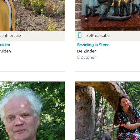
identherapie
Zelfrealisatie
ruiden
Bezieling in Steen
ruiden
De Zinder
Zutphen