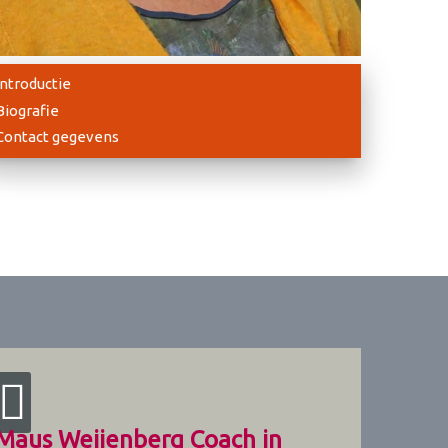
Introductie
Biografie
Contact gegevens
Maus Weijenberg Coach in