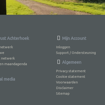
st Achterhoek
Mijn Account
 netwerk
Inloggen
 we
Support / Ondersteuning
k netwerk
Algemeen
jven maandagenda
Privacy statement
Cookie statement
al media
Voorwaarden
Disclaimer
Sitemap