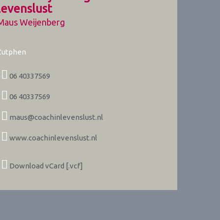
levenslust
Maus Weijenberg
Zutphen
06 40337569
06 40337569
maus@coachinlevenslust.nl
www.coachinlevenslust.nl
Download vCard [.vcf]