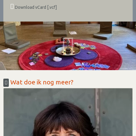
Download vCard [.vcf]
Wat doe ik nog meer?