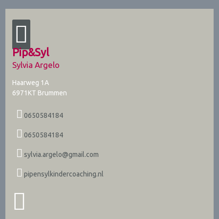
Pip&Syl
Sylvia Argelo
Haarweg 1A
6971KT
Brummen
0650584184
0650584184
sylvia.argelo@gmail.com
pipensylkindercoaching.nl