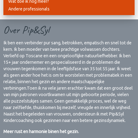
Wat doe ik nog meer?
Andere professionals
Over Pip&Syl
Ik ben een verbinder pur sang, betrokken, empatisch en snel tot de
kern. Ik ben moeder van twee prachtige volwassen dochters.
Verliefd op Toscane en een ongelooflijke natuurliefhebber. Ik ben
15+ jaar ondernemer en gespecialiseerd in de problemen die
vrouwen tegenkomen in de leeftijdsfase van 35 tot 55 jaar. Ik weet
als geen ander hoe het is om te worstelen met problematiek in een
relatie, binnen het gezin en andere maatschappelijke
verbiningen.Toen ik na vele jaren erachter kwam dat een groot deel
van mijn patronen voortkwamen uit mijn geboorte periode, vielen
alle puzzelstukjes samen. Geen gemakkelijk proces, wel de weg
naar zelfliefde, thuiskomen bij mezelf, vreugde en innerlijk vrijheid.
Naast het begeleiden van vrouwen, ondersteun ik met Pip&Syl
Kindercoaching ook gezinnen naar een betere gezinsdynamiek.
Meer rust en harmonie binen het gezin.