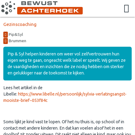
Gezinscoaching
Pip&Syl
Brummen
Pip & Syl helpen kinderen om weer vol zelfvertrouwen hun
eigen weg te gaan, ongeacht welk label er speelt. Wij geven ze
de vaardigheden en inzichten die ze nodig hebben om sterker
en gelukkiger naar de toekomst te kijken.
Lees het artikel in de
Libelle:
https://www.libelle.nl/persoonlijk/sylvia-verlatingsangst-
mooiste-brief~053f84c
Soms lijkt je kind vast te lopen. Of het nu thuis is, op school of in
contact met andere kinderen. En dat kan voelen alsof het in een
doolhof zit zonder uitweg. Dit raakt niet alleen je kind, maar ook jou