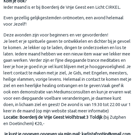
Kom je ook?
Ieder maand is er bij Boerderij de Vrije Geest een Licht CIRKEL.
Even gezellig gelijkgestemden ontmoeten, een avond helemaal
voor Jezelf!
Deze avonden zijn voor beginners en ver gevorderden!
Je leert er je spirituele gaven te ontwikkelen en dichter bij je gevoel
te komen. Je lekker op te laden, dingen te onderzoeken en los te
laten. Iedere maand hebben we een nieuw item waar we lekker mee
gaan werken. Verder zijn er fijne diepgaande trance meditaties en
leer je hoe je goed in je vel kunt blijven met je hooggevoeligheid. Je
leert contact te maken met je ziel, Je Gids, met Engelen, meesters,
heilige vlammen, vorige levens. Helemaal in contact te komen met je
ziel en een heerlijke healing ontvangen en te geven.Vaak geef ik
ook een demonstratie van Mediumsconsulten en kun je ervaren wat
voor een diepgaande voelbare veranderingen, je daarmee kunt
doen, in lichaam ziel en geest! De avond is van 19.30 tot 22.00 uur 1
keer in de maand (op mijn website staat meer informatie)
Locatie: Boerderij de Vrije Geest Wolfstraat 3 Toldijk
(bij Zutphen
en Doetinchem) €20,-
Je kunt je opgeven opgeven via mijn mail: karlistafontijn@gmail.com