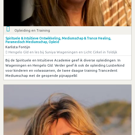
Opleiding en Training
Spirituele & Intuïtieve Ontwikkeling, Mediumschap & Trance Healing,
Paramedisch Mediumschap, Opleid
Karlista Fontijn
Hengelo Gld en les bij Suniya Wageningen en Licht Cirkel in Toldijk
Bij de Spirituele en Intuïtieve Academie geef ik diverse opleidingen. In
Wageningen en Hengelo Gld. Verder geef ik ook de opleiding Luisterkind
voor kinderen en volwassenen, de twee daagse training Trancedent
Mediumschap met de geopende pijnappelkl