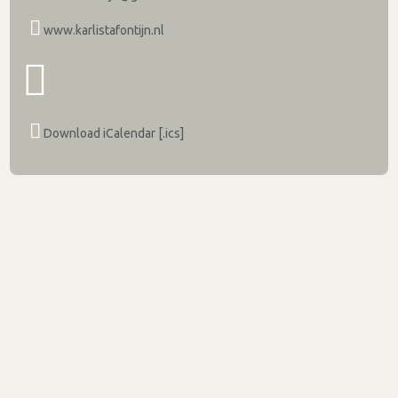
www.karlistafontijn.nl
Download iCalendar [.ics]