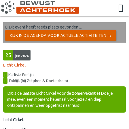
Dit event heeft reeds plaats gevonden ...
KIJK IN DE AGENDA VOOR ACTUELE ACTIVITEITEN →
25
jun 2026
Licht Cirkel
Karlista Fontijn
Toldijk (bij Zutphen & Doetinchem)
Dit is de laatste Licht Cirkel voor de zomervakantie! Doe je
mee, even een moment helemaal voor jezelf en diep
ontspannen en weer opgefrist naar huis!
Licht Cirkel.