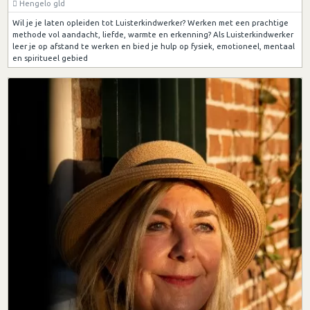
Hengelo gld
Wil je je laten opleiden tot Luisterkindwerker? Werken met een prachtige
methode vol aandacht, liefde, warmte en erkenning? Als Luisterkindwerker
leer je op afstand te werken en bied je hulp op fysiek, emotioneel, mentaal
en spiritueel gebied