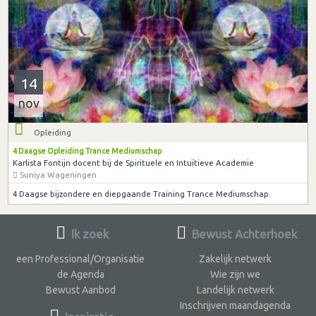
14
nov
Opleiding
4 Daagse Opleiding Trance Mediumschap
Karlista Fontijn docent bij de Spirituele en Intuïtieve Academie
Suniya Wageningen
4 Daagse bijzondere en diepgaande Training Trance Mediumschap.
Ik zoek
Bewust Achterhoek
een Professional/Organisatie
Zakelijk netwerk
de Agenda
Wie zijn we
Bewust Aanbod
Landelijk netwerk
Inschrijven maandagenda