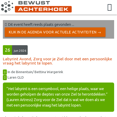
Dit event heeft reeds plaats gevonden ...
KIJK IN DE AGENDA VOOR ACTUELE ACTIVITEITEN →
26
jun 2026
Labyrint Avond, Zorg voor je Ziel door met een persoonlijke
vraag het labyrint te lopen.
In de Binnentuin/ Bettina Wargerink
Laren GLD
“Het labyrint is een oersymbool, een heilige plaats, waar we
worden geholpen de dieptes van onze Ziel te herontdekken.”
(Lauren Artress) Zorg voor de Ziel dat is wat we doen als we
met een persoonlijke vraag het labyrint lopen.