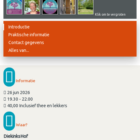
Klik om te vergroten
Introductie
Praktische informatie
Contact gegevens
Alles van...
Informatie
26 jun 2026
19.30 - 22.00
40,00 Inclusief thee en lekkers
Waar?
DiekinksHof