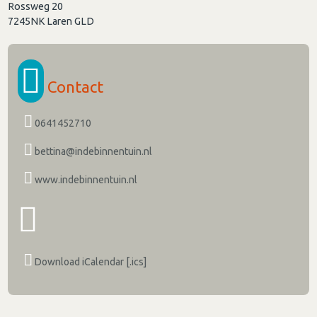
Rossweg 20
7245NK
Laren GLD
Contact
0641452710
bettina@indebinnentuin.nl
www.indebinnentuin.nl
Download iCalendar [.ics]