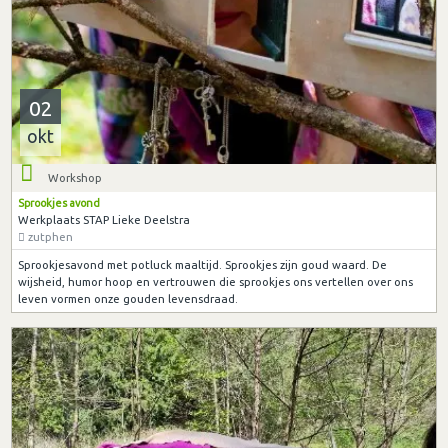
02
okt
Workshop
Sprookjes avond
Werkplaats STAP Lieke Deelstra
zutphen
Sprookjesavond met potluck maaltijd. Sprookjes zijn goud waard. De
wijsheid, humor hoop en vertrouwen die sprookjes ons vertellen over ons
leven vormen onze gouden levensdraad.