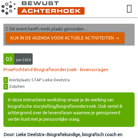
Dit event heeft reeds plaats gevonden ...
KIJK IN DE AGENDA VOOR ACTUELE ACTIVITEITEN →
03
jun 2026
Proefochtend Biografieonderzoek- levensvragen
Werkplaats STAP Lieke Deelstra
Zutphen
In deze interactieve workshop ervaar je de werking van
biografische storytelling/biografieonderzoek. Ook vertel ik
achtergrond over de levensfasen waarmee je geinspireerd
verder kunt met je persoonlijke vraag.
Door: Lieke Deelstra~Biografiekundige, biografisch coach en