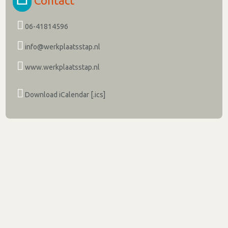
Contact
06-41814596
info@werkplaatsstap.nl
www.werkplaatsstap.nl
Download iCalendar [.ics]