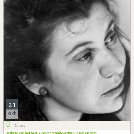
21
okt
Cursus
Herberg van het hart- klooster retraite~Etty Hillesum en Rumi