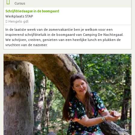
Cursus
Schrijfdriedaagse in de boomgaard
Werkplaats STAP
Hengelo gdl
In de laatste week van de zomervakantie ben je welkom voor een
inspirerend schrijfdrieluik in de boomgaard van Camping De Nachtegaal.
We schrijven, creëren, genieten van een heerlijke lunch en plukken de
vruchten van de nazomer.